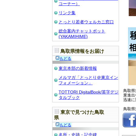
コーナー）
リンク集
とっとり若者ウェルカニ窓口
総合案内チャットボット
(YAKAMIHIME)
鳥取県情報をお届け
もどる
東京本部の新着情報
メルマガ「とっとり＠東京イン
フォメーション」
鳥取県
TOTTORI DigitalBook/英字デジ
業進出
タルブック
迅速に
鳥取県
東京で見つけた鳥取
県
もどる
名所・史跡・記念碑