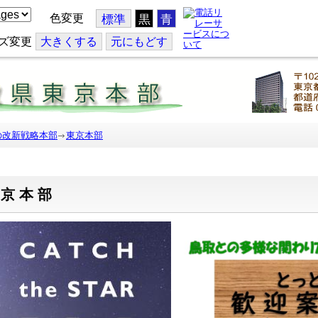
色変更
標準
黒
青
ズ変更
大
きくする
元
にもどす
の改新戦略本部
東京本部
東京本部