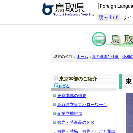
こ
の
ペ
ー
読み上げ
サイ
ジ
を
翻
訳
す
る
現在の位置：
ホーム
県の組織と仕事
令和
東京本部のご紹介
もどる
東京本部の概要
鳥取県立東京ハローワーク
企業立地推進
観光・特産品のＰＲ
移住・就職（移住・しごと相談