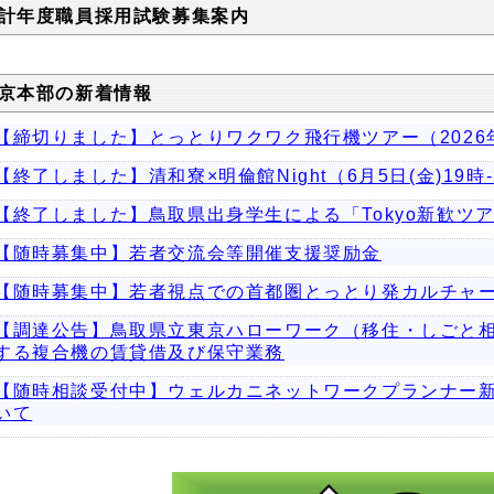
計年度職員採用試験募集案内
京本部の新着情報
【締切りました】とっとりワクワク飛行機ツアー（2026年
【終了しました】清和寮×明倫館Night（6月5日(金)19時-
【終了しました】鳥取県出身学生による「Tokyo新歓ツ
【随時募集中】若者交流会等開催支援奨励金
【随時募集中】若者視点での首都圏とっとり発カルチャ
【調達公告】鳥取県立東京ハローワーク（移住・しごと
する複合機の賃貸借及び保守業務
【随時相談受付中】ウェルカニネットワークプランナー
いて