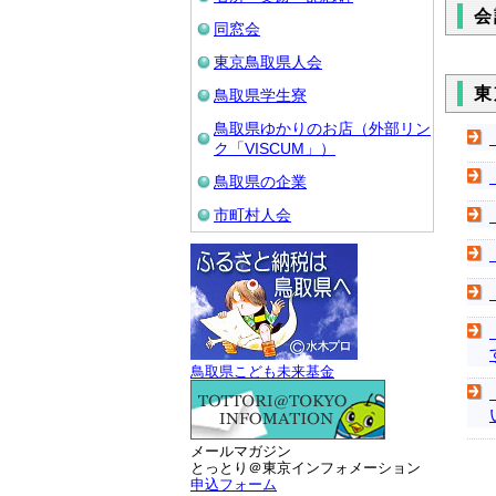
会
同窓会
東京鳥取県人会
東
鳥取県学生寮
鳥取県ゆかりのお店（外部リン
ク「VISCUM」）
鳥取県の企業
市町村人会
鳥取県こども未来基金
メールマガジン
とっとり＠東京インフォメーション
申込フォーム