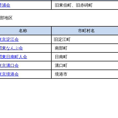
琴浦会
旧
東伯町、旧赤碕町
西部地区
名称
市町村名
東京淀江会
旧淀江町
関東なんぶ会
南部町
関東日南町人会
日南町
東京溝口会
溝口町
東京境港会
境港市