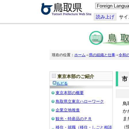
こ
の
ペ
ー
読み上げ
サイ
ジ
を
翻
訳
す
る
現在の位置：
ホーム
県の組織と仕事
令和
東京本部のご紹介
もどる
東京本部の概要
鳥取県立東京ハローワーク
鳥
企業立地推進
か
ま
観光・特産品のＰＲ
（
移住・就職（移住・しごと相談