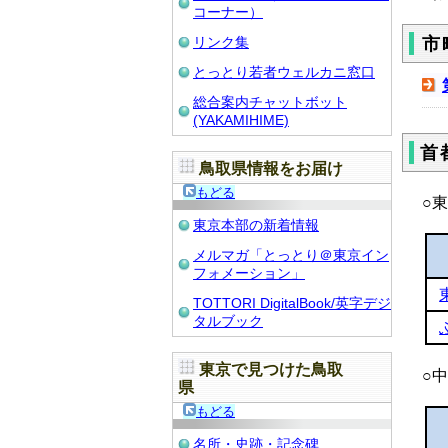
コーナー）
リンク集
市
とっとり若者ウェルカニ窓口
総合案内チャットボット
(YAKAMIHIME)
首
鳥取県情報をお届け
もどる
○
東京本部の新着情報
メルマガ「とっとり＠東京イン
フォメーション」
TOTTORI DigitalBook/英字デジ
タルブック
東京で見つけた鳥取
○
県
もどる
名所・史跡・記念碑