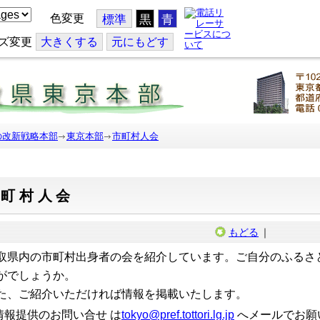
色変更
標準
黒
青
ズ変更
大
きくする
元
にもどす
の改新戦略本部
東京本部
市町村人会
市町村人会
もどる
｜
取県内の市町村出身者の会を紹介しています。ご自分のふるさ
がでしょうか。
た、ご紹介いただければ情報を掲載いたします。
情報提供のお問い合せ は
tokyo@pref.tottori.lg.jp
へメールでお願