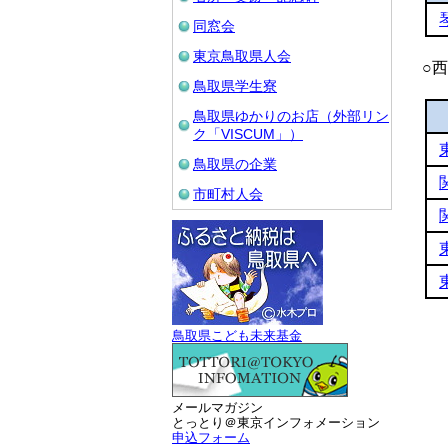
同窓会
東京鳥取県人会
○
鳥取県学生寮
鳥取県ゆかりのお店（外部リン
ク「VISCUM」）
鳥取県の企業
市町村人会
鳥取県こども未来基金
メールマガジン
とっとり＠東京インフォメーション
申込フォーム