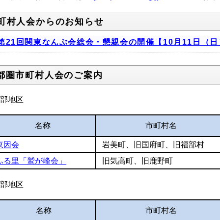
町村人会からのお知らせ
第21回関東なんぶ会総会・懇親会の開催【10月11日（日
都圏市町村人会のご案内
東部地区
名称
市町村名
東因会
岩美町、旧国府町、旧福部村
ふる里「鷲が峰会」
旧気高町、旧鹿野町
中部地区
名称
市町村名