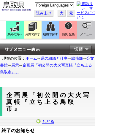
こ
の
ペ
読み上げ
大
元
ー
ジ
を
翻
訳
県外の方へ
分野で探す
組織で探す
防災 緊急
メニュー
す
る
現在の位置：
ホーム
県の組織と仕事
総務部
公文
書館
展示
企画展「初公開の大火写真帳『立ち上る
鳥取市』」
企画展「初公開の大火写
真帳『立ち上る鳥取
市』」
もどる
｜
終了のお知らせ