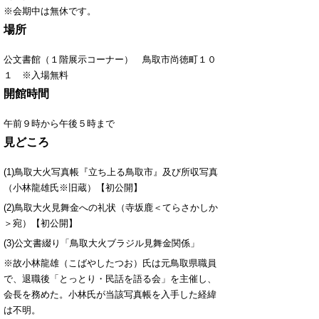
※会期中は無休です。
場所
公文書館（１階展示コーナー） 鳥取市尚徳町１０
１ ※入場無料
開館時間
午前９時から午後５時まで
見どころ
(1)鳥取大火写真帳『立ち上る鳥取市』及び所収写真
（小林龍雄氏※旧蔵）【初公開】
(2)鳥取大火見舞金への礼状（寺坂鹿＜てらさかしか
＞宛）【初公開】
(3)公文書綴り「鳥取大火ブラジル見舞金関係」
※故小林龍雄（こばやしたつお）氏は元鳥取県職員
で、退職後「とっとり・民話を語る会」を主催し、
会長を務めた。小林氏が当該写真帳を入手した経緯
は不明。