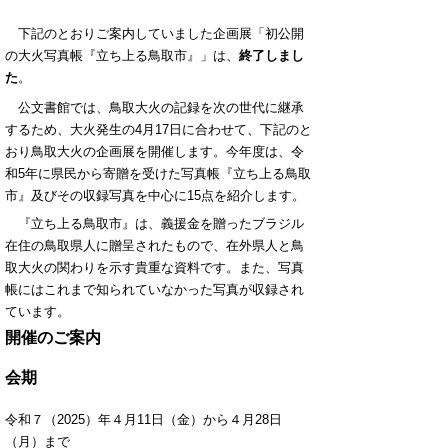
下記のとおりご案内していました企画展「初公開
の大火写真帳『立ち上る鳥取市』」は、
終了しまし
た
。
公文書館では、鳥取大火の記録を次の世代に継承
するため、大火発生の4月17日に合わせて、下記のと
おり鳥取大火の企画展を開催します。今年度は、令
和5年に県民から寄贈を受けた写真帳『立ち上る鳥取
市』及びその収録写真を中心に15点を紹介します。
『立ち上る鳥取市』は、義援金を贈ったブラジル
在住の鳥取県人に贈呈されたもので、在外県人と鳥
取大火の関わりを示す貴重な資料です。また、写真
帳にはこれまで知られていなかった写真が収録され
ています。
開催のご案内
会期
令和７（2025）年４月11日（金）から４月28日
（月）まで