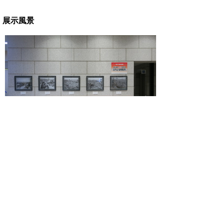
展示風景
企画展「初公開の大火写真帳『立ち上る鳥取市』」
展示風景
問い合わせ先
鳥取県立公文書館
（鳥取市尚徳町101）
電話 0857-26-8160
ファクシミリ 0857-22-3977
電子メール kobunsho@pref.tottori.lg.jp