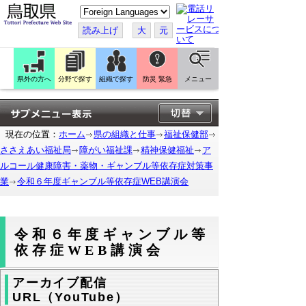
こ
の
ペ
読み上げ
大
元
ー
ジ
を
翻
訳
県外の方へ
分野で探す
組織で探す
防災 緊急
メニュー
す
る
現在の位置：
ホーム
県の組織と仕事
福祉保健部
ささえあい福祉局
障がい福祉課
精神保健福祉
ア
ルコール健康障害・薬物・ギャンブル等依存症対策事
業
令和６年度ギャンブル等依存症WEB講演会
令和６年度ギャンブル等
依存症WEB講演会
アーカイブ配信
URL（YouTube）