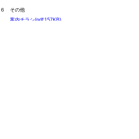
６ その他
案内チラシ(pdf:157KB)
お問い合わせ
福祉保健部ささえあい福祉局障がい福祉
課 精神保健担当
電話 0857-26-7862
ファクシミリ 0857-26-8136
▲ページ上部に戻る
と
個人情報保護
|
リンクについて
|
著作権に
り
ついて
|
アクセシビリティ
ネ