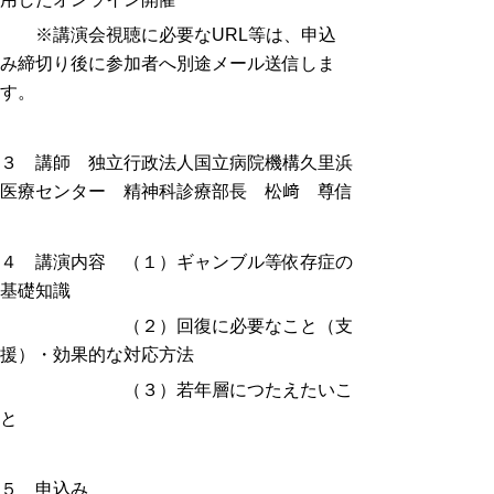
※講演会視聴に必要な
URL
等は、申込
み締切り後に参加者へ別途メール送信しま
す。
３ 講師 独立行政法人国立病院機構久里浜
医療センター 精神科診療部長 松﨑 尊信
４ 講演内容 （１）ギャンブル等依存症の
基礎知識
（２）回復に必要なこと（支
援）・効果的な対応方法
（３）若年層につたえたいこ
と
５ 申込み