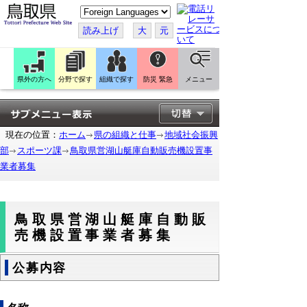
こ
の
ペ
読み上げ
大
元
ー
ジ
を
翻
訳
県外の方へ
分野で探す
組織で探す
防災 緊急
メニュー
す
る
現在の位置：
ホーム
県の組織と仕事
地域社会振興
部
スポーツ課
鳥取県営湖山艇庫自動販売機設置事
業者募集
鳥取県営湖山艇庫自動販
売機設置事業者募集
公募内容