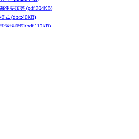
募集要項等 (pdf:204KB)
様式 (doc:40KB)
設置場所図(pdf:112KB)
算定方法 (pdf:59KB)
参考資料1自動販売機現況(pdf:244KB)
参考資料2売上額（R4.4-R6.11）
(pdf:104KB)
参考資料3自動販売機貸借契約書案
(doc:46KB)
▲ページ上部に戻る
と
個人情報保護
|
リンクについて
|
著作権に
り
ついて
|
アクセシビリティ
ネ