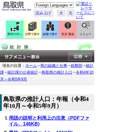
こ
の
ペ
読み上げ
大
元
ー
ジ
を
翻
訳
県外の方へ
分野で探す
組織で探す
防災 緊急
メニュー
す
る
現在の位置：
ホーム
県の組織と仕事
総務部
統計
課
統計課の公表統計
鳥取県の推計人口
令和4年10
月～令和5年9月
鳥取県の推計人口：年報（令和4
年10月～令和5年9月）
用語の説明と利用上の注意（PDFファ
イル、146KB)