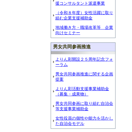
援コンサルタント派遣事業
（令和８年度）女性活躍に取り
組む企業支援補助金
地域働き方・職場改革等 企業
向けセミナー
男女共同参画推進
よりん彩開設２５周年記念フォ
ーラム
男女共同参画推進に関する企画
提案
よりん彩活動支援事業補助金
（募集・成果物）
【
男女共同参画に取り組む自治会
等支援事業補助金
（
女性役員の個性や能力を活かし
（
た自治会モデル