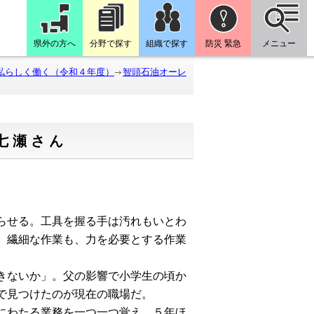
県外の方へ
分野で探す
組織で探す
防災 緊急
メニュー
私らしく働く（令和４年度）
智頭石油オーレ
七瀬さん
らせる。工具を握る手は汚れもいとわ
、繊細な作業も、力を必要とする作業
きないか」。父の影響で小学生の頃か
で見つけたのが現在の職場だ。
にわたる業務を一つ一つ覚え、５年ほ