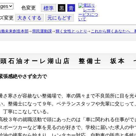
色変更
標準
黒
青
ズ変更
大
きくする
元
にもどす
協働未来創造本部
県民運動課
輝く女性とっとり
これから輝くあなたへ 
智頭石油オーレ湖山店 整備士 坂本 
張感絶やさず全力で
さ寒さが容赦ない整備場で、車の隅々まで不良箇所に目を光
い。
整備士
になって９年。ベテランスタッフや先輩に交じって
、丁寧にこなしている。
校３年の就職活動で頭にあったのは「車に関われる仕事がで
スポーツカーなど車を見るのが好きで、学校に届いた求人の中
油の接客から始まり、レンタカー対応、自動車の販売と多岐