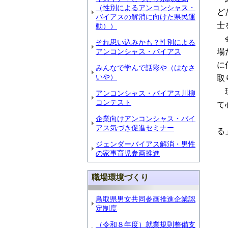
（性別によるアンコンシャス・
ど
バイアスの解消に向けた県民運
士
動））
会
それ思い込みかも？性別による
アンコンシャス・バイアス
場
に
みんなで学んで話彩や（はなさ
いや）
取
現
アンコンシャス・バイアス川柳
コンテスト
て
「
企業向けアンコンシャス・バイ
アス気づき促進セミナー
る
ジェンダーバイアス解消・男性
の家事育児参画推進
職場環境づくり
鳥取県男女共同参画推進企業認
定制度
（令和８年度）就業規則整備支