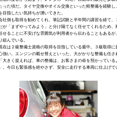
たった頃だ。タイヤ交換やオイル交換といった軽整備を経験し
を目指したい気持ちが湧いてきた。
社側も取得を勧めてくれ、筆記試験と半年間の講習を経て、
だが「まずやってみよう」と分け隔てなく任せてくれるため、
任せることに不安げな雰囲気が利用者から伝わることもあるが
り組んでいる。
在は２級
整備士
資格の取得を目指している最中。３級取得に
心強い。エンジンの載せ替えといった、大がかりな整備も任さ
大きく捉えれば、車の整備は、お客さまの命を預かっている
」。今日も緊張感を絶やさず、安全に走行する車両に仕上げて