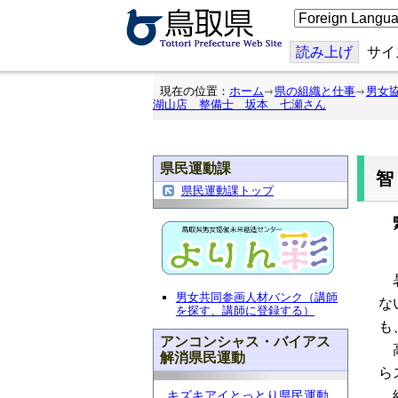
こ
の
ペ
ー
読み上げ
サイ
ジ
を
翻
現在の位置：
ホーム
県の組織と仕事
男女
訳
湖山店 整備士 坂本 七瀬さん
す
る
県民運動課
県民運動課トップ
緊
暑
男女共同参画人材バンク（講師
な
を探す、講師に登録する）
も
アンコンシャス・バイアス
高
解消県民運動
ら
キズキアイとっとり県民運動
給