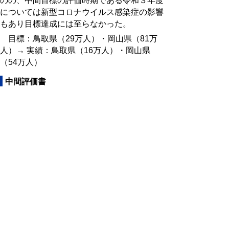
のの、中間目標の評価時期である令和３年度
については新型コロナウイルス感染症の影響
もあり目標達成には至らなかった。
目標：鳥取県（29万人）・岡山県（81万
人）→ 実績：鳥取県（16万人）・岡山県
（54万人）
中間評価書
中間評価書（中国山地の豊かな自然を活か
した広域周遊観光活性化計画） (pdf:29KB)
問合せ先
県土整備部道路局 道路建設課
電話：0857-26-7359
▲ページ上部に戻る
と
個人情報保護
|
リンクについて
|
著作権に
り