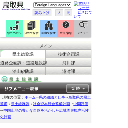
こ
の
ペ
読み上げ
大
元
ー
ジ
を
翻
訳
県外の方へ
分野で探す
組織で探す
防災 緊急
メニュー
す
る
メイン
県土総務課
技術企画課
道路企画課・道路建設課
河川課
治山砂防課
港湾課
現在の位置：
ホーム
県の組織と仕事
鳥取県の県土
整備
県土総務課
社会資本総合整備計画
中間評価
中国山地の豊かな自然を活かした広域周遊観光活性
化計画