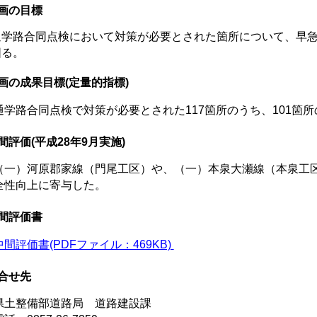
画の目標
学路合同点検において対策が必要とされた箇所について、早急
図る。
画の成果目標(定量的指標)
通学路合同点検で対策が必要とされた117箇所のうち、101箇
間評価(平成28年9月実施)
（一）河原郡家線（門尾工区）や、（一）本泉大瀬線（本泉工
全性向上に寄与した。
間評価書
中間評価書(PDFファイル：469KB)
合せ先
土整備部道路局 道路建設課