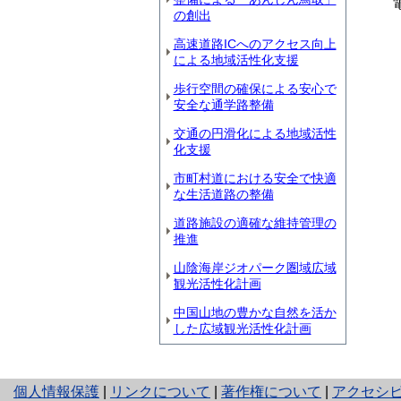
電話
の創出
高速道路ICへのアクセス向上
による地域活性化支援
歩行空間の確保による安心で
安全な通学路整備
交通の円滑化による地域活性
化支援
市町村道における安全で快適
な生活道路の整備
道路施設の適確な維持管理の
推進
山陰海岸ジオパーク圏域広域
観光活性化計画
中国山地の豊かな自然を活か
した広域観光活性化計画
と
個人情報保護
|
リンクについて
|
著作権について
|
アクセシ