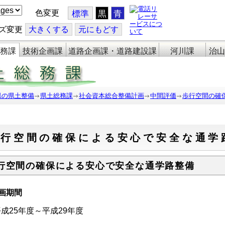
色変更
標準
黒
青
ズ変更
大
きくする
元
にもどす
務課
技術企画課
道路企画課・道路建設課
河川課
治山
県の県土整備
県土総務課
社会資本総合整備計画
中間評価
歩行空間の確
歩行空間の確保による安心で安全な通学
行空間の確保による安心で安全な通学路整備
画期間
25年度～平成29年度