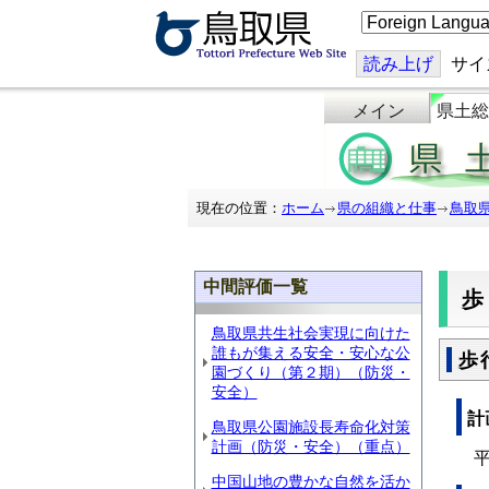
こ
の
ペ
ー
読み上げ
サイ
ジ
を
メイン
県土総
翻
訳
す
る
現在の位置：
ホーム
県の組織と仕事
鳥取
中間評価一覧
鳥取県共生社会実現に向けた
誰もが集える安全・安心な公
歩
園づくり（第２期）（防災・
安全）
計
鳥取県公園施設長寿命化対策
計画（防災・安全）（重点）
平成
中国山地の豊かな自然を活か