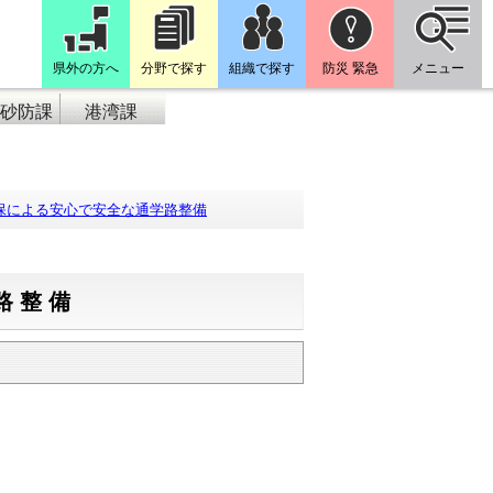
県外の方へ
分野で探す
組織で探す
防災 緊急
メニュー
砂防課
港湾課
保による安心で安全な通学路整備
路整備