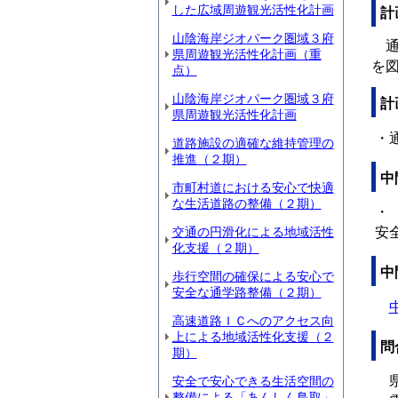
した広域周遊観光活性化計画
計
山陰海岸ジオパーク圏域３府
通
県周遊観光活性化計画（重
を
点）
山陰海岸ジオパーク圏域３府
計
県周遊観光活性化計画
・
道路施設の適確な維持管理の
推進（２期）
中
市町村道における安心で快適
な生活道路の整備（２期）
・
交通の円滑化による地域活性
安
化支援（２期）
中
歩行空間の確保による安心で
安全な通学路整備（２期）
高速道路ＩＣへのアクセス向
上による地域活性化支援（２
問
期）
県
安全で安心できる生活空間の
整備による「あんしん鳥取」