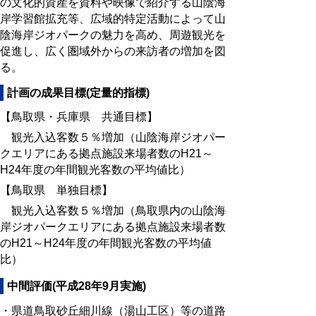
の文化的資産を資料や映像で紹介する山陰海
岸学習館拡充等、広域的特定活動によって山
陰海岸ジオパークの魅力を高め、周遊観光を
促進し、広く圏域外からの来訪者の増加を図
る。
計画の成果目標(定量的指標)
【鳥取県・兵庫県 共通目標】
観光入込客数５％増加（山陰海岸ジオパー
クエリアにある拠点施設来場者数の
H
21～
H
24年度の年間観光客数の平均値比）
【鳥取県 単独目標】
観光入込客数５％増加（鳥取県内の山陰海
岸ジオパークエリアにある拠点施設来場者数
のH21～
H
24年度の年間観光客数の平均値
比）
中間評価(平成28年9月実施)
・県道鳥取砂丘細川線（湯山工区）等の道路