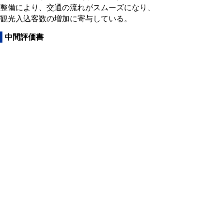
整備により、交通の流れがスムーズになり、
観光入込客数の増加に寄与している。
中間評価書
中間評価書(PDFファイル：540KB)
問合せ先
県土整備部道路局 道路建設課
電話：0857‐26‐7359
▲ページ上部に戻る
と
個人情報保護
|
リンクについて
|
著作権に
り
ついて
|
アクセシビリティ
ネ
鳥取県 県土整備部県土総務課
ッ
住所 〒680-8570
ト
鳥取県鳥取市東町1丁目220