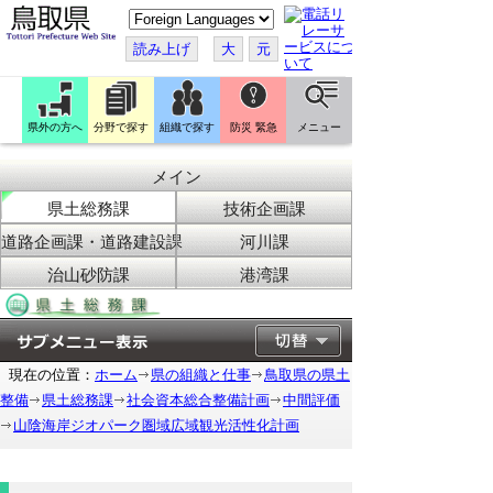
こ
の
ペ
読み上げ
大
元
ー
ジ
を
翻
訳
県外の方へ
分野で探す
組織で探す
防災 緊急
メニュー
す
る
メイン
県土総務課
技術企画課
道路企画課・道路建設課
河川課
治山砂防課
港湾課
現在の位置：
ホーム
県の組織と仕事
鳥取県の県土
整備
県土総務課
社会資本総合整備計画
中間評価
山陰海岸ジオパーク圏域広域観光活性化計画