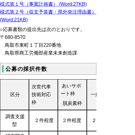
様式第１号（事業計画書） (Word:27KB)
様式第２号（収支予算書・県外発注理由書）
(Word:21KB)
○応募書類の提出先は次のとおりです。
〒680-8570
鳥取市東町１丁目220番地
鳥取県商工労働部産業未来創造課
公募の採択件数
あいサポ
次世代車
ート枠
区分
技術対応
一般枠
枠
脱炭素枠
調査支援
２件程度
２件程度
２件程度
型