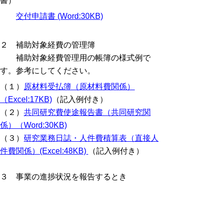
書）
交付申請書 (Word:30KB)
２ 補助対象経費の管理簿
補助対象経費管理用の帳簿の様式例で
す。参考にしてください。
（１）
原材料受払簿（原材料費関係）
（Excel:17KB)
（記入例付き）
（２）
共同研究費使途報告書（共同研究関
係）（Word:30KB)
（３）
研究業務日誌・人件費積算表（直接人
件費関係）(Excel:48KB)
（記入例付き）
３ 事業の進捗状況を報告するとき
事業期間中の３月末の状況を報告する必
要があります。
様式第７号（進捗状況報告書）