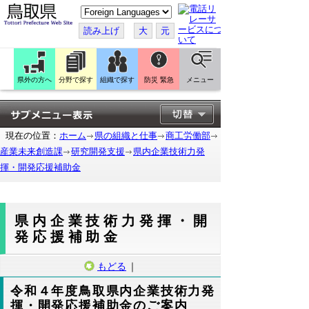
こ
の
ペ
読み上げ
大
元
ー
ジ
を
翻
訳
県外の方へ
分野で探す
組織で探す
防災 緊急
メニュー
す
る
現在の位置：
ホーム
県の組織と仕事
商工労働部
産業未来創造課
研究開発支援
県内企業技術力発
揮・開発応援補助金
県内企業技術力発揮・開
発応援補助金
もどる
｜
令和４年度鳥取県内企業技術力発
揮・開発応援補助金のご案内