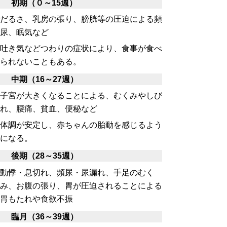
初期（０～
15
週）
だるさ、乳房の張り、膀胱等の圧迫による頻
尿、眠気など
吐き気などつわりの症状により、食事が食べ
られないこともある。
中期（
16
～
27
週）
子宮が大きくなることによる、むくみやしび
れ、腰痛、貧血、便秘など
体調が安定し、赤ちゃんの胎動を感じるよう
になる。
後期（
28
～
35
週）
動悸・息切れ、頻尿・尿漏れ、手足のむく
み、お腹の張り、胃が圧迫されることによる
胃もたれや食欲不振
臨月（
36
～
39
週）