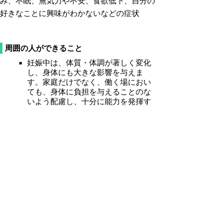
み、不眠、無気力や不安、食欲低下、自分の
好きなことに興味がわかないなどの症状
周囲の人ができること
妊娠中は、体質・体調が著しく変化
し、身体にも大きな影響を与えま
す。家庭だけでなく、働く場におい
ても、身体に負担を与えることのな
いよう配慮し、十分に能力を発揮す
ることができる環境づくりに努めま
しょう。
マタニティブルーズが長引く場合、
産後うつに移行することがありま
す。一人で抱え込むことがないよ
う、家族によるサポートだけでな
く、産婦人科医、助産師、市町村
（地域の保健師）等への相談も上手
に利用されることをお勧めします。