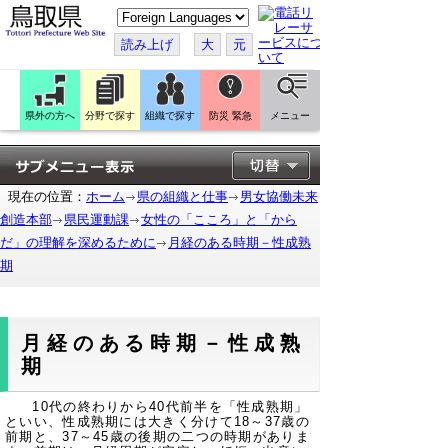
こ
の
ペ
読み上げ
大
元
ー
ジ
を
翻
訳
県外の方へ
分野で探す
組織で探す
防災 緊急
メニュー
す
る
現在の位置：
ホーム
県の組織と仕事
男女協働未来
創造本部
県民運動課
女性の「こころ」と「から
だ」の理解を深めるために
月経のある時期－性成熟
期
月経のある時期－性成熟
期
10代の終わりから40代前半を「性成熟期」
といい、性成熟期には大きく分けて18～37歳の
前期と、37～45歳の後期の二つの時期がありま