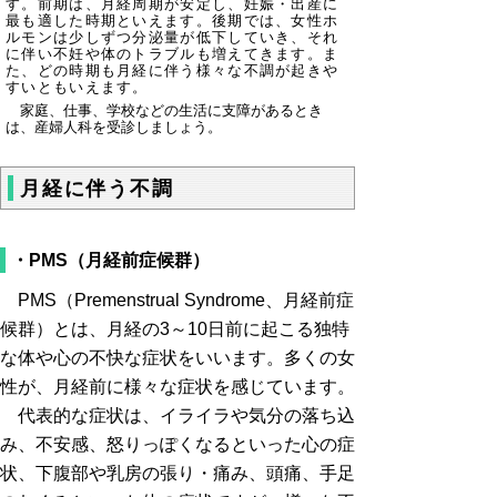
す。前期は、月経周期が安定し、妊娠・出産に
最も適した時期といえます。後期では、女性ホ
ルモンは少しずつ分泌量が低下していき、それ
に伴い不妊や体のトラブルも増えてきます。ま
た、どの時期も月経に伴う様々な不調が起きや
すいともいえます。
家庭、仕事、学校などの生活に支障があるとき
は、産婦人科を受診しましょう。
月経に伴う不調
・PMS（月経前症候群）
PMS（Premenstrual Syndrome、月経前症
候群）とは、月経の3～10日前に起こる独特
な体や心の不快な症状をいいます。多くの女
性が、月経前に様々な症状を感じています。
代表的な症状は、イライラや気分の落ち込
み、不安感、怒りっぽくなるといった心の症
状、下腹部や乳房の張り・痛み、頭痛、手足