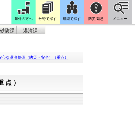
県外の方へ
分野で探す
組織で探す
防災 緊急
メニュー
砂防課
港湾課
安心な港湾整備（防災・安全）（重点）
重点）