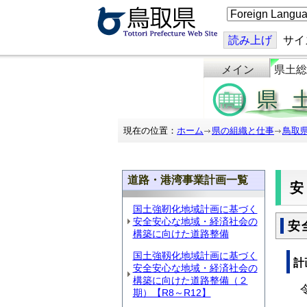
こ
の
ペ
ー
読み上げ
サイ
ジ
を
メイン
県土総
翻
訳
す
る
現在の位置：
ホーム
県の組織と仕事
鳥取
道路・港湾事業計画一覧
国土強靭化地域計画に基づく
安全安心な地域・経済社会の
安
構築に向けた道路整備
国土強靱化地域計画に基づく
計
安全安心な地域・経済社会の
構築に向けた道路整備（２
令
期）【R8～R12】