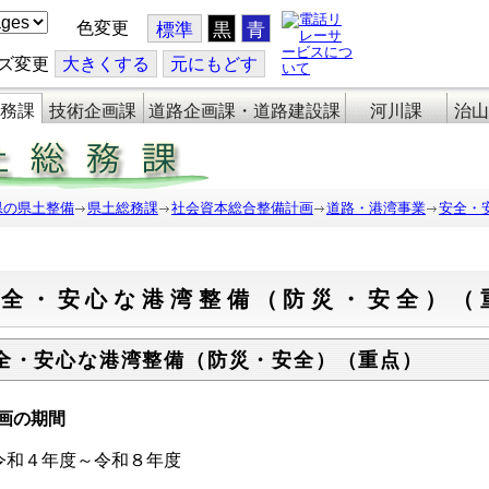
色変更
標準
黒
青
ズ変更
大
きくする
元
にもどす
務課
技術企画課
道路企画課・道路建設課
河川課
治山
県の県土整備
県土総務課
社会資本総合整備計画
道路・港湾事業
安全・
安全・安心な港湾整備（防災・安全）（
全・安心な港湾整備（防災・安全）（重点）
画の期間
和４年度～令和８年度