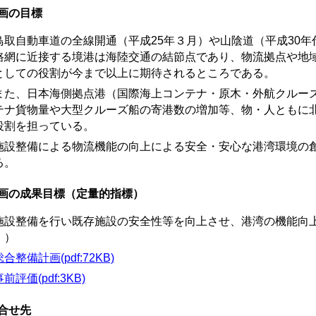
画の目標
取自動車道の全線開通（平成25年３月）や山陰道（平成30年
路網に近接する境港は海陸交通の結節点であり、物流拠点や地
としての役割が今まで以上に期待されるところである。
た、日本海側拠点港（国際海上コンテナ・原木・外航クルーズ（
テナ貨物量や大型クルーズ船の寄港数の増加等、物・人ともに
役割を担っている。
設整備による物流機能の向上による安全・安心な港湾環境の創
る。
画の成果目標（定量的指標）
施設整備を行い既存施設の安全性等を向上させ、港湾の機能向上を
））
総合整備計画(pdf:72KB)
前評価(pdf:3KB)
合せ先