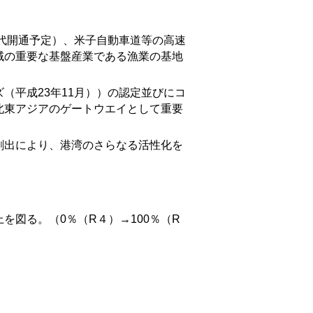
代開通予定）、米子自動車道等の高速
域の重要な基盤産業である漁業の基地
平成23年11月））の認定並びにコ
北東アジアのゲートウエイとして重要
出により、港湾のさらなる活性化を
図る。（0％（R４）→100％（R