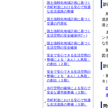
国土強靱化地域計画に基づく
計
市町村道における安心で快適
な生活道路の整備
鳥
国土強靱化地域計画に基づく
道
交通の円滑化
港
国土強靭化地域計画に基づく
ま
生活空間の安全確保(R7～)
ン
な
国土強靱化地域計画に基づく
生活空間の安全確保
施
安全で安心できる生活空間の
図
整備による「あんしん鳥取」
の創出（２期）
計
安全で安心できる生活空間の
・
整備による「あんしん鳥取」
の創出（３期）
８
歩行空間の確保による安心で
安全な通学路整備（３期）
事
市町村道における安心で快適
な生活道路の整備（３期）
問