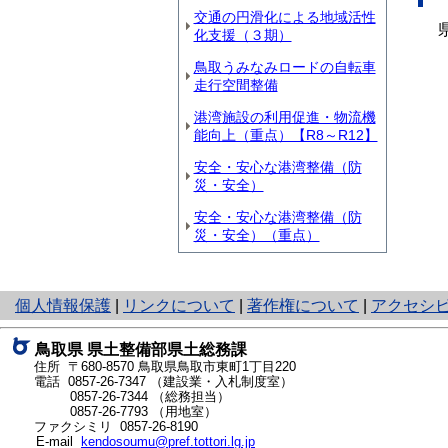
交通の円滑化による地域活性
県
化支援（３期）
鳥取うみなみロードの自転車
走行空間整備
港湾施設の利用促進・物流機
能向上（重点）【R8～R12】
安全・安心な港湾整備（防
災・安全）
安全・安心な港湾整備（防
災・安全）（重点）
と
個人情報保護
|
リンクについて
|
著作権について
|
アクセシ
り
ネ
鳥取県 県土整備部県土総務課
ッ
住所 〒680-8570
鳥取県鳥取市東町1丁目220
ト
電話
0857-26-7347
（建設業・入札制度室）
0857-26-7344
（総務担当）
へ
0857-26-7793
（用地室）
の
ファクシミリ 0857-26-8190
E-mail
kendosoumu@pref.tottori.lg.jp