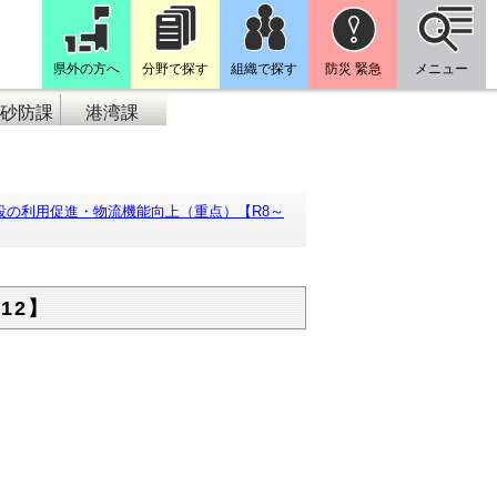
県外の方へ
分野で探す
組織で探す
防災 緊急
メニュー
砂防課
港湾課
設の利用促進・物流機能向上（重点）【R8～
12】