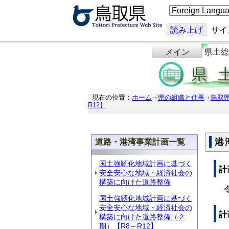
こ
の
ペ
ー
読み上げ
サイ
ジ
を
メイン
県土総
翻
訳
す
る
現在の位置：
ホーム
県の組織と仕事
鳥取
R12】
港
道路・港湾事業計画一覧
国土強靭化地域計画に基づく
計
安全安心な地域・経済社会の
構築に向けた道路整備
令
国土強靱化地域計画に基づく
安全安心な地域・経済社会の
計
構築に向けた道路整備（２
期）【R8～R12】