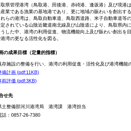
取県管理港湾（鳥取港、田後港、赤碕港、逢坂港）及び境港は
盤産業である漁業の基地港であり、更に地域の賑わいを創出す
れらの港湾は、鳥取自動車道、鳥取西道路、米子自動車道等の
予定されている山陰近畿道南北線及び山陰道により、鳥取県内
うした中、港湾の利用促進、物流機能向上及び賑わい創出を目
で港湾の更なる活性化を図る。
画の成果目標（定量的指標）
既存施設の整備を行い、港湾の利用促進・活性化及び港湾機能
備計画 (pdf:11KB)
前評価 (pdf:3KB)
合せ先
土整備部河川港湾局 港湾課 港湾担当
：0857-26-7380