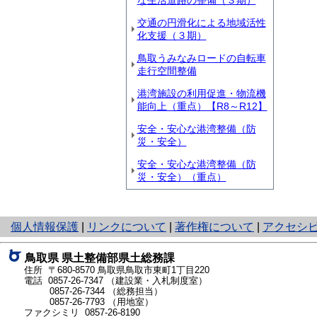
な生活道路の整備（３期）
交通の円滑化による地域活性
化支援（３期）
鳥取うみなみロードの自転車
走行空間整備
港湾施設の利用促進・物流機
能向上（重点）【R8～R12】
安全・安心な港湾整備（防
災・安全）
安全・安心な港湾整備（防
災・安全）（重点）
と
個人情報保護
|
リンクについて
|
著作権について
|
アクセシ
り
ネ
鳥取県 県土整備部県土総務課
ッ
住所 〒680-8570
鳥取県鳥取市東町1丁目220
ト
電話
0857-26-7347
（建設業・入札制度室）
0857-26-7344
（総務担当）
へ
0857-26-7793
（用地室）
の
ファクシミリ 0857-26-8190