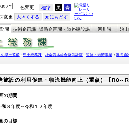
色変更
標準
黒
青
ズ変更
大
きくする
元
にもどす
務課
技術企画課
道路企画課・道路建設課
河川課
治山
県の県土整備
県土総務課
社会資本総合整備計画
道路・港湾事業
港湾施
湾施設の利用促進・物流機能向上（重点）【R8～R
画の期間
和８年度～令和１２年度
画の目標