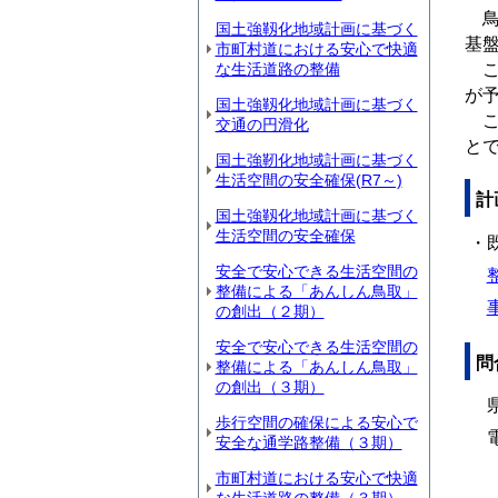
鳥
国土強靱化地域計画に基づく
基
市町村道における安心で快適
な生活道路の整備
こ
が
国土強靱化地域計画に基づく
こ
交通の円滑化
と
国土強靭化地域計画に基づく
生活空間の安全確保(R7～)
計
国土強靱化地域計画に基づく
生活空間の安全確保
・
安全で安心できる生活空間の
整
整備による「あんしん鳥取」
事
の創出（２期）
安全で安心できる生活空間の
問
整備による「あんしん鳥取」
の創出（３期）
県
歩行空間の確保による安心で
電話
安全な通学路整備（３期）
市町村道における安心で快適