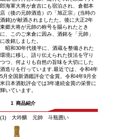
郎海軍大将が倉吉にも宿泊され、倉都本
店（後の元帥酒造）の「旭正宗」(当時の
酒銘)が献酒されましたた。後に大正2年
東郷大将が元帥の称号を賜られたとき
に、このご来倉に因み、酒銘を「元帥」
に改銘しました。
昭和30年代後半に、酒蔵を整備された
環境に移し、語り伝えられた技法を守り
つつ、何よりも自然の旨味を大切にした
酒造りを行っています.最近では、令和4年
5月全国新酒鑑評会で金賞。令和4年9月全
米日本酒歓評会では3年連続金賞の栄誉に
輝いています。
1 商品紹介
(1) 大吟醸 元帥 斗瓶囲い