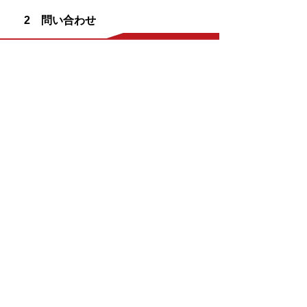
2 問い合わせ
元帥酒造 株式会社
【本店・販売所】
住所 鳥取県倉吉市東仲町2573
電話 0858-22-5020
【蔵】
住所 倉吉市駄経寺町2-31
ホームページ(外部リンク)
売店があり、試飲ができます。ご見学は
要予約です。お問い合わせは本店へお願
いします。
とっとりの酒トップに戻る