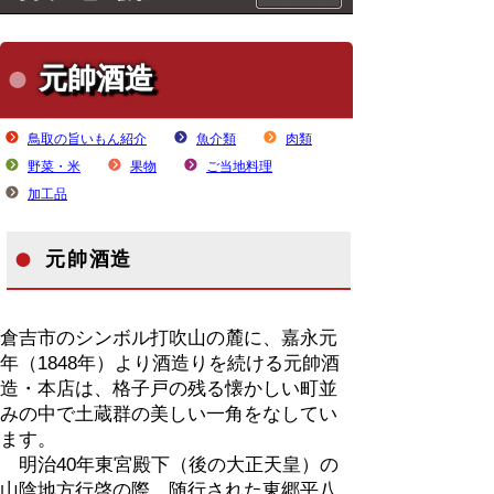
元帥酒造
鳥取の旨いもん紹介
魚介類
肉類
野菜・米
果物
ご当地料理
加工品
元帥酒造
倉吉市のシンボル打吹山の麓に、嘉永元
年（1848年）より酒造りを続ける元帥酒
造・本店は、格子戸の残る懐かしい町並
みの中で土蔵群の美しい一角をなしてい
ます。
明治40年東宮殿下（後の大正天皇）の
山陰地方行啓の際、随行された東郷平八