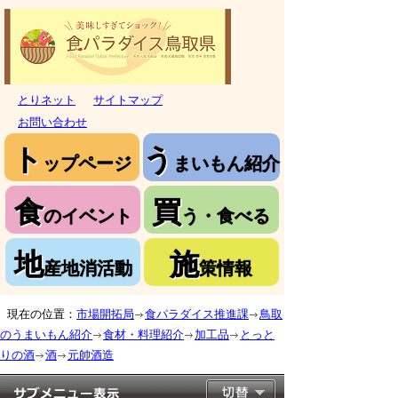
とりネット
サイトマップ
お問い合わせ
ト
う
ップページ
まいもん紹介
食
買
のイベント
う・食べる
地
施
産地消活動
策情報
現在の位置：
市場開拓局
食パラダイス推進課
鳥取
のうまいもん紹介
食材・料理紹介
加工品
とっと
りの酒
酒
元帥酒造