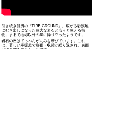
引き続き髭男の『FIRE GROUND』。広がる砂漠地
にむき出しになった巨大な岩石と点々と生える植
物。まるで地球以外の星に降り立ったようです。
岩石の丘はてっぺんが丸みを帯びています。これ
は、著しい寒暖差で膨張・収縮が繰り返され、表面
がぼろぼろ崩れたためです。
寒暖差で壊れた岩石はやがて砂になり砂地が作られ
ます。風化作用でできた砂漠です。鳥取砂丘とはま
ったく異なるでき方ですね。
砂丘のでき方はこちら：
https://www.pref.tottori.lg.jp/
153178.htm
（川上 feat.金山＆田邉）
2020年5月13日
▲ページ上部に戻る
と
個人情報保護
|
リンクについて
|
著作権に
り
ついて
|
アクセシビリティ
ネ
鳥取県立博物館
ッ