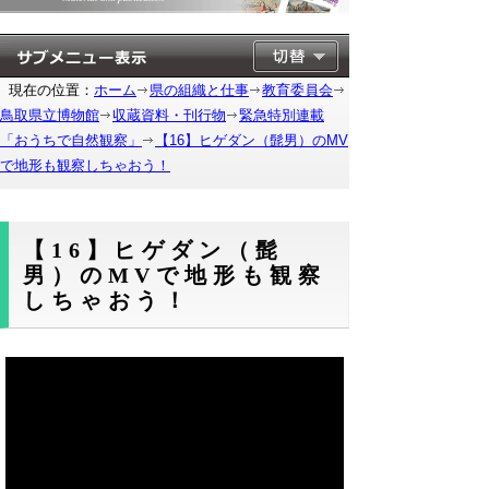
現在の位置：
ホーム
県の組織と仕事
教育委員会
鳥取県立博物館
収蔵資料・刊行物
緊急特別連載
「おうちで自然観察」
【16】ヒゲダン（髭男）のMV
で地形も観察しちゃおう！
【16】ヒゲダン（髭
男）のMVで地形も観察
しちゃおう！