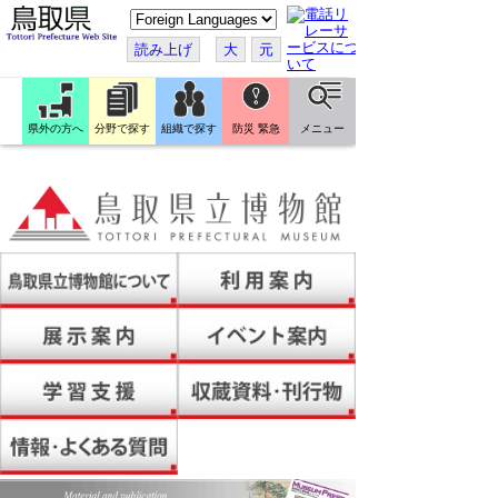
こ
の
ペ
読み上げ
大
元
ー
ジ
を
翻
訳
県外の方へ
分野で探す
組織で探す
防災 緊急
メニュー
す
る