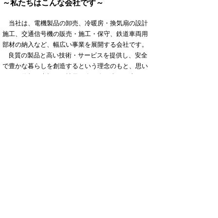
～私たちはこんな会社です～
当社は、電機製品の卸売、冷暖房・換気扇の設計
施工、交通信号機の販売・施工・保守、鉄道車両用
部材の納入など、幅広い事業を展開する会社です。
良質の製品と高い技術・サービスを提供し、安全
で豊かな暮らしを創造するという理念のもと、思い
やりと信頼を大切に、社員一人一人が喜びと生きが
いを持って働ける会社を目指しています。
▲ページ上部に戻る
と
個人情報保護
|
リンクについて
|
著作権に
り
ついて
|
アクセシビリティ
ネ
鳥取県
男女協働未来創造本部 県民
ッ
運動課
住所 〒682-0816
ト
倉吉市駄経寺町212-5
へ
エースパック未来中心
内