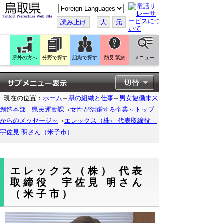
こ
の
ペ
読み上げ
大
元
ー
ジ
を
翻
訳
県外の方へ
分野で探す
組織で探す
防災 緊急
メニュー
す
る
現在の位置：
ホーム
県の組織と仕事
男女協働未来
創造本部
県民運動課
女性が活躍する企業～トップ
からのメッセージ～
エレックス（株） 代表取締役
宇佐見 明さん（米子市）
エレックス（株） 代表
取締役 宇佐見 明さん
（米子市）