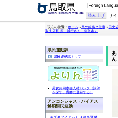
こ
の
ペ
ー
読み上げ
サイ
ジ
を
翻
現在の位置：
ホーム
県の組織と仕事
男女
訳
取支店長 原 誠行さん（鳥取市）
す
る
県民運動課
あ
県民運動課トップ
男女共同参画人材バンク（講師
を探す、講師に登録する）
アンコンシャス・バイアス
解消県民運動
キズキアイとっとり県民運動