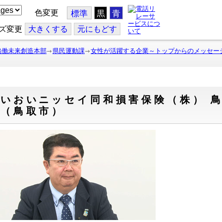
色変更
標準
黒
青
ズ変更
大
きくする
元
にもどす
協働未来創造本部
県民運動課
女性が活躍する企業～トップからのメッセー
いおいニッセイ同和損害保険（株） 鳥
ん（鳥取市）