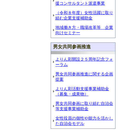
援コンサルタント派遣事業
（令和８年度）女性活躍に取り
組む企業支援補助金
地域働き方・職場改革等 企業
向けセミナー
男女共同参画推進
よりん彩開設２５周年記念フォ
ーラム
男女共同参画推進に関する企画
提案
よりん彩活動支援事業補助金
（募集・成果物）
男女共同参画に取り組む自治会
等支援事業補助金
女性役員の個性や能力を活かし
た自治会モデル