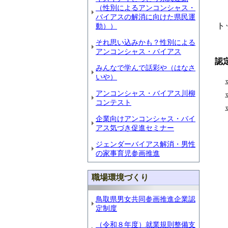
（性別によるアンコンシャス・
バイアスの解消に向けた県民運
ト
動））
それ思い込みかも？性別による
アンコンシャス・バイアス
認
みんなで学んで話彩や（はなさ
いや）
平
アンコンシャス・バイアス川柳
平
コンテスト
平
企業向けアンコンシャス・バイ
アス気づき促進セミナー
ジェンダーバイアス解消・男性
の家事育児参画推進
職場環境づくり
鳥取県男女共同参画推進企業認
定制度
（令和８年度）就業規則整備支