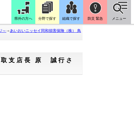
県外の方へ
分野で探す
組織で探す
防災 緊急
メニュー
ジ～
あいおいニッセイ同和損害保険（株） 鳥
取支店長 原 誠行さ