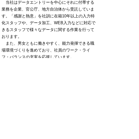
当社はデータエントリーを中心にそれに付帯する
業務を企業、官公庁、地方自治体から受託していま
す。「感謝と熱意」を社訓に在籍10年以上の入力特
化スタッフや、データ加工、WEB入力などに対応で
きるスタッフで様々なデータに関する作業を行って
おります。
また、男女ともに働きやすく、能力発揮できる職
場環境づくりを進めており、社員のワーク・ライ
フ・バランスの充実を応援しています。
▲ページ上部に戻る
と
個人情報保護
|
リンクについて
|
著作権に
り
ついて
|
アクセシビリティ
ネ
鳥取県
男女協働未来創造本部 県民
ッ
運動課