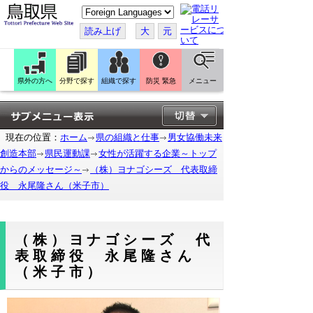
こ
の
ペ
読み上げ
大
元
ー
ジ
を
翻
訳
県外の方へ
分野で探す
組織で探す
防災 緊急
メニュー
す
る
現在の位置：
ホーム
県の組織と仕事
男女協働未来
創造本部
県民運動課
女性が活躍する企業～トップ
からのメッセージ～
（株）ヨナゴシーズ 代表取締
役 永尾隆さん（米子市）
（株）ヨナゴシーズ 代
表取締役 永尾隆さん
（米子市）