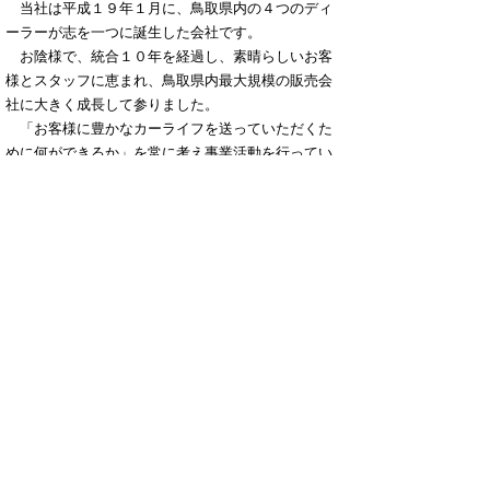
当社は平成１９年１月に、鳥取県内の４つのディ
ーラーが志を一つに誕生した会社です。
お陰様で、統合１０年を経過し、素晴らしいお客
様とスタッフに恵まれ、鳥取県内最大規模の販売会
社に大きく成長して参りました。
「お客様に豊かなカーライフを送っていただくた
めに何ができるか」を常に考え事業活動を行ってい
ます。
▲ページ上部に戻る
と
個人情報保護
|
リンクについて
|
著作権に
り
ついて
|
アクセシビリティ
ネ
鳥取県
男女協働未来創造本部 県民
ッ
運動課
住所 〒682-0816
ト
倉吉市駄経寺町212-5
へ
エースパック未来中心
内