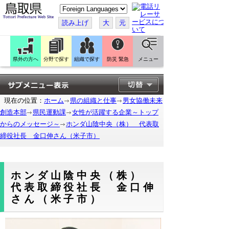
こ
の
ペ
読み上げ
大
元
ー
ジ
を
翻
訳
県外の方へ
分野で探す
組織で探す
防災 緊急
メニュー
す
る
現在の位置：
ホーム
県の組織と仕事
男女協働未来
創造本部
県民運動課
女性が活躍する企業～トップ
からのメッセージ～
ホンダ山陰中央（株） 代表取
締役社長 金口伸さん（米子市）
ホンダ山陰中央（株）
代表取締役社長 金口伸
さん（米子市）