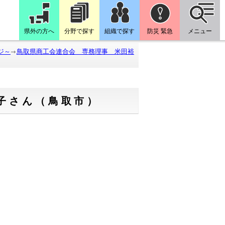
県外の方へ
分野で探す
組織で探す
防災 緊急
メニュー
ジ～
鳥取県商工会連合会 専務理事 米田裕
子さん（鳥取市）