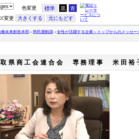
色変更
標準
黒
青
ズ変更
大
きくする
元
にもどす
協働未来創造本部
県民運動課
女性が活躍する企業～トップからのメッセー
鳥取県商工会連合会 専務理事 米田裕