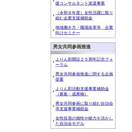
援コンサルタント派遣事業
（令和８年度）女性活躍に取り
組む企業支援補助金
地域働き方・職場改革等 企業
向けセミナー
男女共同参画推進
よりん彩開設２５周年記念フォ
ーラム
男女共同参画推進に関する企画
提案
よりん彩活動支援事業補助金
（募集・成果物）
男女共同参画に取り組む自治会
等支援事業補助金
女性役員の個性や能力を活かし
た自治会モデル