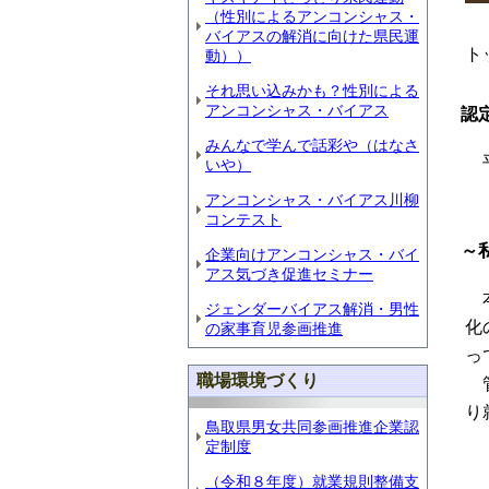
（性別によるアンコンシャス・
バイアスの解消に向けた県民運
ト
動））
それ思い込みかも？性別による
アンコンシャス・バイアス
認
みんなで学んで話彩や（はなさ
平
いや）
アンコンシャス・バイアス川柳
コンテスト
～
企業向けアンコンシャス・バイ
アス気づき促進セミナー
本
ジェンダーバイアス解消・男性
化
の家事育児参画推進
っ
職場環境づくり
管
り
鳥取県男女共同参画推進企業認
定制度
（令和８年度）就業規則整備支