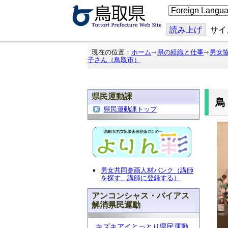
こ
の
ペ
ー
読み上げ
サイ
ジ
を
翻
現在の位置：
ホーム
県の組織と仕事
男女
訳
子さん（鳥取市）
す
る
県民運動課
県民運動課トップ
男女共同参画人材バンク（講師
を探す、講師に登録する）
アンコンシャス・バイアス
解消県民運動
キズキアイとっとり県民運動