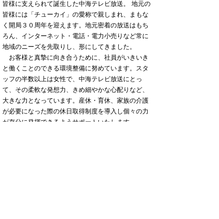
皆様に支えられて誕生した中海テレビ放送。 地元の
皆様には「チューカイ」の愛称で親しまれ、まもな
く開局３０周年を迎えます。地元密着の放送はもち
ろん、インターネット・電話・電力小売りなど常に
地域のニーズを先取りし、形にしてきました。
お客様と真摯に向き合うために、社員がいきいき
と働くことのできる環境整備に努めています。スタ
ッフの半数以上は女性で、中海テレビ放送にとっ
て、その柔軟な発想力、きめ細やかな心配りなど、
大きな力となっています。産休・育休、家族の介護
が必要になった際の休日取得制度を導入し個々の力
が存分に発揮できるようサポートいたします。
地域の皆様と共に、豊かな未来を創り出す。中海
テレビ放送だからこそできること。一緒に挑戦して
みませんか。
▲ページ上部に戻る
と
個人情報保護
|
リンクについて
|
著作権に
り
ついて
|
アクセシビリティ