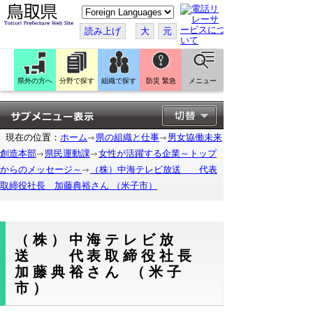
こ
の
ペ
読み上げ
大
元
ー
ジ
を
翻
訳
県外の方へ
分野で探す
組織で探す
防災 緊急
メニュー
す
る
現在の位置：
ホーム
県の組織と仕事
男女協働未来
創造本部
県民運動課
女性が活躍する企業～トップ
からのメッセージ～
（株）中海テレビ放送 代表
取締役社長 加藤典裕さん （米子市）
（株）中海テレビ放
送 代表取締役社長
加藤典裕さん （米子
市）