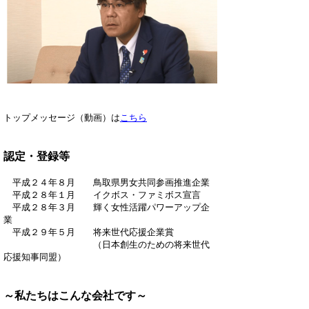
トップメッセージ（動画）は
こちら
認定・登録等
平成２４年８月 鳥取県男女共同参画推進企業
平成２８年１月 イクボス・ファミボス宣言
平成２８年３月 輝く女性活躍パワーアップ企
業
平成２９年５月 将来世代応援企業賞
（日本創生のための将来世代
応援知事同盟）
～私たちはこんな会社です～