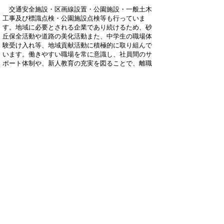
交通安全施設・区画線設置・公園施設・一般土木
工事及び標識点検・公園施設点検等も行っていま
す。地域に必要とされる企業であり続けるため、砂
丘保全活動や道路の美化活動また、中学生の職場体
験受け入れ等、地域貢献活動に積極的に取り組んで
います。働きやすい職場を常に意識し、社員間のサ
ポート体制や、新人教育の充実を図ることで、離職
率は極めて低くなっています。１人１人が輝く職場
を目指して、挑戦し続けます。
▲ページ上部に戻る
と
個人情報保護
|
リンクについて
|
著作権に
り
ついて
|
アクセシビリティ
ネ
鳥取県
男女協働未来創造本部 県民
ッ
運動課
住所 〒682-0816
ト
倉吉市駄経寺町212-5
へ
エースパック未来中心
内
電話
0858-23-3901
の