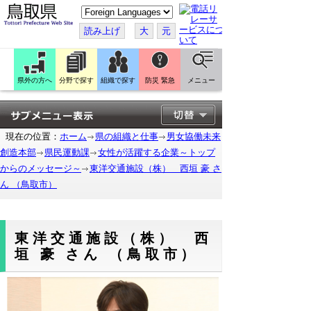
こ
の
ペ
読み上げ
大
元
ー
ジ
を
翻
訳
県外の方へ
分野で探す
組織で探す
防災 緊急
メニュー
す
る
現在の位置：
ホーム
県の組織と仕事
男女協働未来
創造本部
県民運動課
女性が活躍する企業～トップ
からのメッセージ～
東洋交通施設（株） 西垣 豪 さ
ん （鳥取市）
東洋交通施設（株） 西
垣 豪 さん （鳥取市）