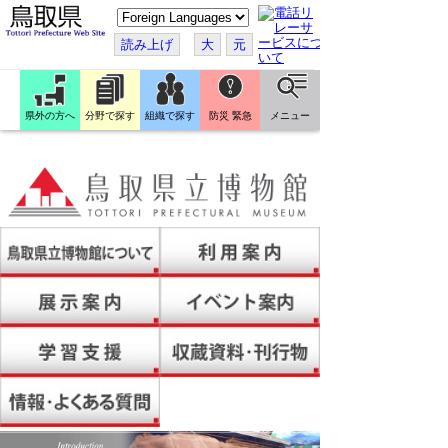
こ
の
ペ
読み上げ
大
元
ー
ジ
を
翻
訳
県外の方へ
分野で探す
組織で探す
防災 緊急
メニュー
す
る