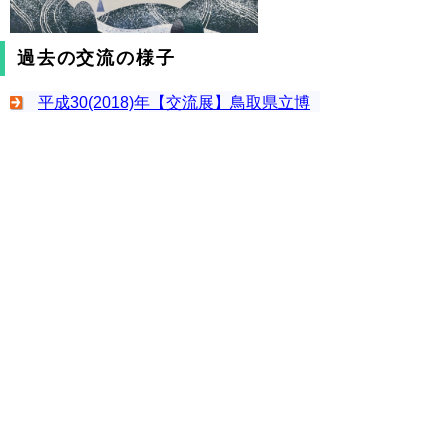
過去の交流の様子
平成30(2018)年【交流展】鳥取県立博
物館・河北博物院交流２０周年記念展
平成28(2016)年
平成27(2015)年
▲ページ上部に戻る
と
個人情報保護
|
リンクについて
|
著作権に
り
ついて
|
アクセシビリティ
ネ
鳥取県立博物館
ッ
住所 〒680-0011
鳥取市東町二丁目124番地
ト
電話
0857-26-8042
ファクシミリ 0857-26-8041
へ