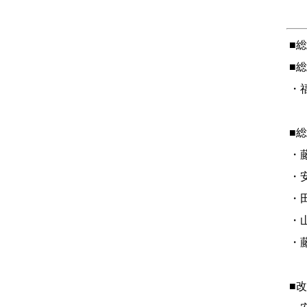
■
■
・福
■
・藤
・安
・田
・
・藤
■