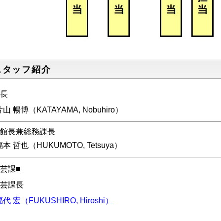
スタッフ紹介
館長
山 暢博（KATAYAMA, Nobuhiro）
副館長兼総務課長
福本 哲也（HUKUMOTO, Tetsuya）
学芸課■
学芸課長
代 宏（FUKUSHIRO, Hiroshi）