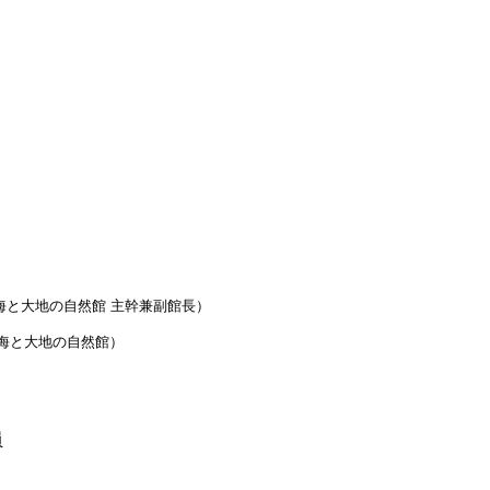
海と大地の自然館 主幹兼副館長）
海と大地の自然館）
員