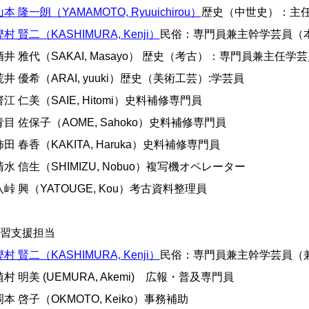
山本 隆一朗（YAMAMOTO, Ryuuichirou）
歴史（中世史）：
主
樫村 賢二（KASHIMURA, Kenji）
民俗：専門員兼主幹学芸員（
井 雅代（SAKAI, Masayo） 歴史（考古）：専門員兼主任学
井 優希（ARAI, yuuki）歴史（美術工芸）:学芸員
江 仁美（SAIE, Hitomi）史料補修専門員
目 佐保子（AOME, Sahoko）史料補修専門員
田 春香（KAKITA, Haruka）史料補修専門員
水 信生（SHIMIZU, Nobuo）複写機オペレーター
峠 興（YATOUGE
,
Kou）
考古資料
整理員
学習支援担当
樫村 賢二（KASHIMURA, Kenji）
民俗：専門員兼
主幹学芸員
（
村 明美 (UEMURA, Akemi) 広報・普及専門員
本 啓子（OKMOTO, Keiko）事務補助