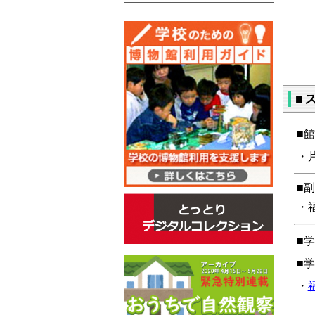
■
■
・片
■
・
■
■
・
福