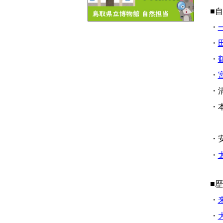
■
・
一
・
・
鶴
・
・清
・本
・安
・
■
・
・
大