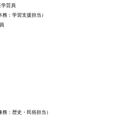
任
学芸員
本務：学習支援担当）
芸員
兼務：
歴史・民俗担当
）