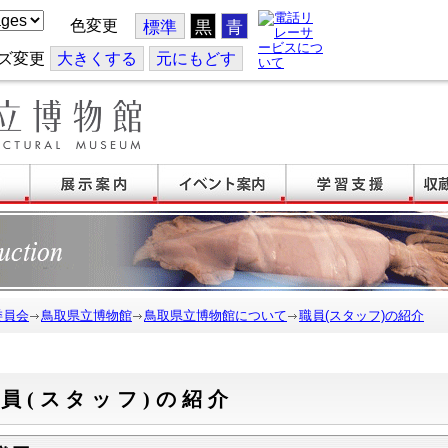
色変更
標準
黒
青
ズ変更
大
きくする
元
にもどす
委員会
鳥取県立博物館
鳥取県立博物館について
職員(スタッフ)の紹介
員(スタッフ)の紹介