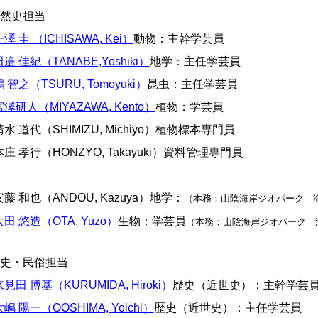
自然史担当
澤 圭 （ICHISAWA, Kei）
動物：主幹学芸員
田邉 佳紀（TANABE,Yoshiki）
地学：主任学芸員
 智之（TSURU, Tomoyuki）
昆虫：主任学芸員
宮澤研人（MIYAZAWA
,
Kento）
植物：学芸員
水 道代（SHIMIZU, Michiyo）植物標本専門員
庄 孝行（HONZYO, Takayuki）資料管理専門員
藤 和也（ANDOU, Kazuya）地学：
（本務：山陰海岸ジオパーク 
太田 悠造（OTA, Yuzo）
生物
：学芸員
（本務：山陰海岸ジオパーク 
歴史・民俗担当
来見田 博基（KURUMIDA, Hiroki）
歴史（近世史）：主幹学芸
嶋 陽一（OOSHIMA, Yoichi）
歴史（近世史）：主任学芸員