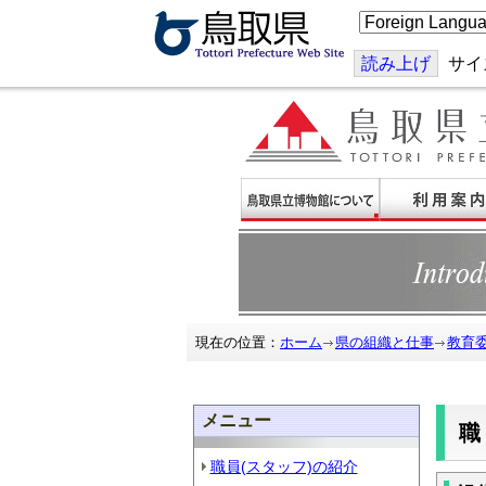
こ
の
ペ
ー
読み上げ
サイ
ジ
を
翻
訳
す
る
現在の位置：
ホーム
県の組織と仕事
教育
メニュー
職
職員(スタッフ)の紹介