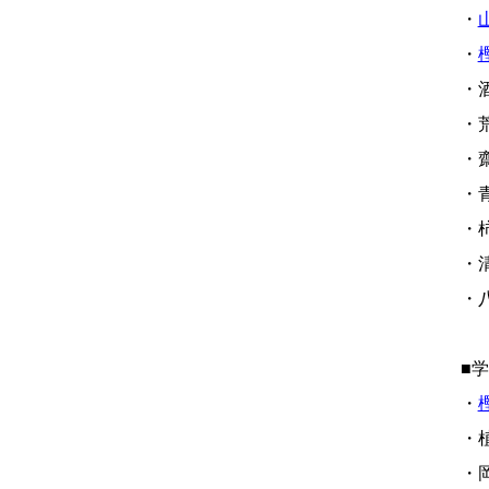
・
・
・酒
・荒
・齋
・青
・柿
・清
・八
■
・
・植
・岡