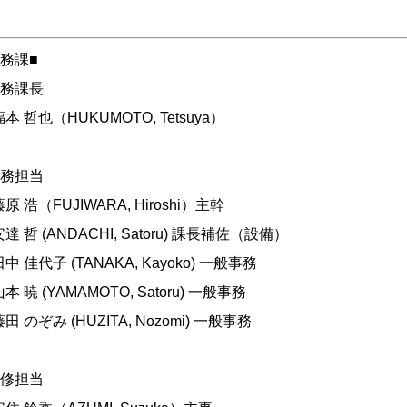
総務課■
総務課長
本 哲也（HUKUMOTO, Tetsuya）
総務担当
原 浩（FUJIWARA, Hiroshi）主幹
達 哲 (ANDACHI, Satoru) 課長補佐（設備）
中 佳代子 (TANAKA, Kayoko) 一般事務
山本
暁 (
YAMAMOTO, Satoru
)
一般
事務
田 のぞみ (HUZITA, Nozomi) 一般事務
改修担当