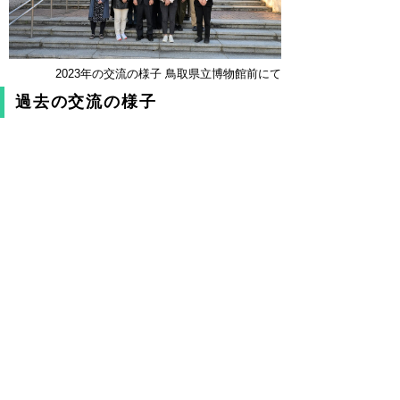
2023年の交流の様子 鳥取県立博物館前にて
過去の交流の様子
令和1(2019)年
平成30(2018)年
平成28(2016)年
▲ページ上部に戻る
と
個人情報保護
|
リンクについて
|
著作権に
り
ついて
|
アクセシビリティ
ネ
鳥取県立博物館
ッ
住所 〒680-0011
鳥取市東町二丁目124番地
ト