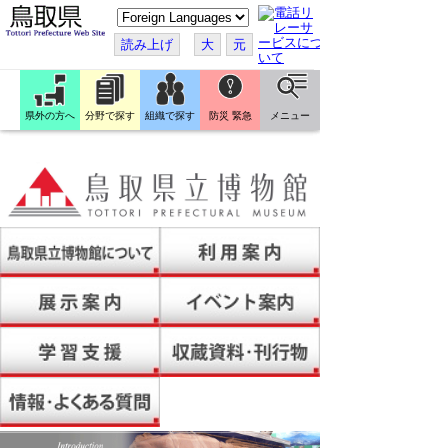
こ
の
ペ
読み上げ
大
元
ー
ジ
を
翻
訳
県外の方へ
分野で探す
組織で探す
防災 緊急
メニュー
す
る