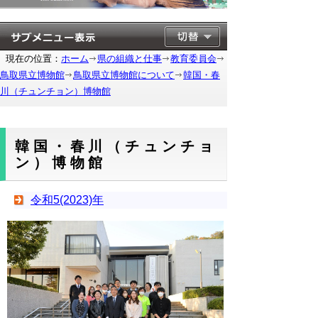
現在の位置：
ホーム
県の組織と仕事
教育委員会
鳥取県立博物館
鳥取県立博物館について
韓国・春
川（チュンチョン）博物館
韓国・春川（チュンチョ
ン）博物館
令和5(2023)年