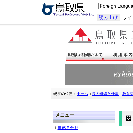
こ
の
ペ
ー
読み上げ
サイ
ジ
を
翻
訳
す
る
現在の位置：
ホーム
県の組織と仕事
教育
メニュー
自然史分野