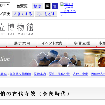
色変更
標準
黒
青
ズ変更
大
きくする
元
にもどす
委員会
鳥取県立博物館
展示案内
歴史・民俗分野
古代～中世
因伯の古
因伯の古代寺院（奈良時代）