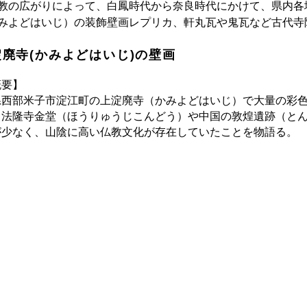
の広がりによって、白鳳時代から奈良時代にかけて、県内各
みよどはいじ）の装飾壁画レプリカ、軒丸瓦や鬼瓦など古代寺
淀廃寺(かみよどはいじ)の壁画
概要】
西部米子市淀江町の上淀廃寺（かみよどはいじ）で大量の彩色
、法隆寺金堂（ほうりゅうじこんどう）や中国の敦煌遺跡（と
が少なく、山陰に高い仏教文化が存在していたことを物語る。