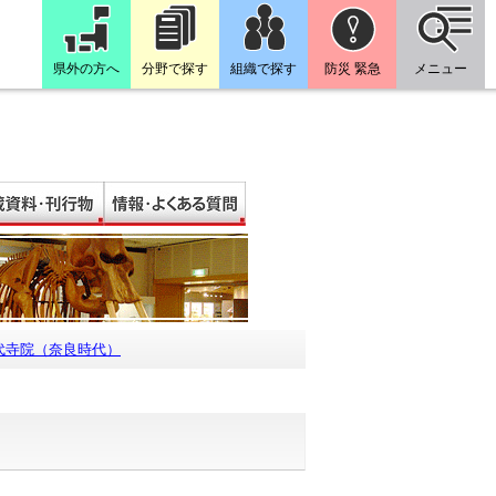
県外の方へ
分野で探す
組織で探す
防災 緊急
メニュー
代寺院（奈良時代）