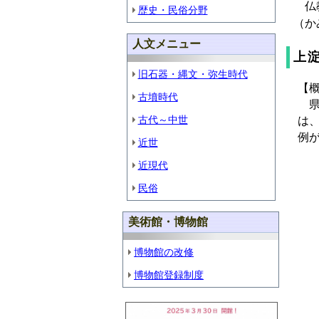
仏教
歴史・民俗分野
（か
人文メニュー
上
旧石器・縄文・弥生時代
【
古墳時代
県
古代～中世
は
例
近世
近現代
民俗
美術館・博物館
博物館の改修
博物館登録制度