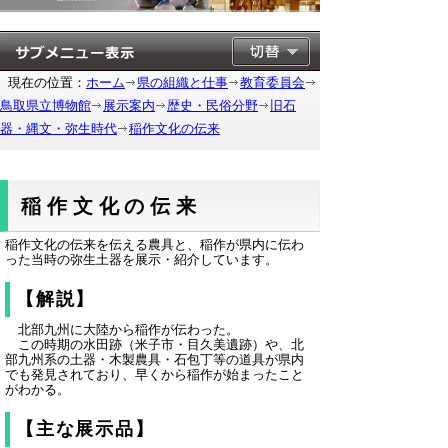
現在の位置：
ホーム
県の組織と仕事
教育委員会
鳥取県立博物館
展示案内
歴史・民俗分野
旧石
器・縄文・弥生時代
稲作文化の伝来
稲作文化の伝来
稲作文化の伝来を伝える農具と、稲作が県内に伝わ
った当時の弥生土器を展示・紹介しています。
【解説】
北部九州に大陸から稲作が伝わった。
この時期の水田跡（米子市・目久美遺跡）や、北
部九州系の土器・木製農具・石包丁等の道具が県内
でも発見されており、早くから稲作が始まったこと
がわかる。
【主な展示品】