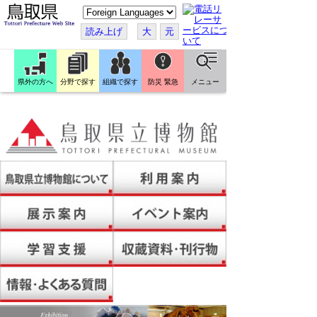
こ
の
ペ
読み上げ
大
元
ー
ジ
を
翻
訳
県外の方へ
分野で探す
組織で探す
防災 緊急
メニュー
す
る