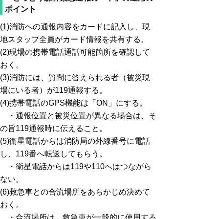
ポイント
(1)消防への通報内容をカードに記入し、現
地スタッフ全員がカード情報を共有する。
(2)現場の携帯電話通話可能箇所を確認して
おく。
(3)消防には、質問に答えられる者（被災現
場にいる者）が119通報する。
(4)携帯電話のGPS機能は「ON」にする。
・通報位置と被災位置が異なる場合は、そ
の旨119通報時に伝えること。
(5)衛星電話からは消防局の外線番号に電話
し、119番へ転送してもらう。
・衛星電話からは119や110へはつながら
ない。
(6)救急車との合流場所をあらかじめ決めて
おく。
・合流場所は、救急車が一般的に使用する