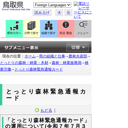
こ
の
ペ
読み上げ
大
元
ー
ジ
を
翻
訳
県外の方へ
分野で探す
組織で探す
防災 緊急
メニュー
す
る
現在の位置：
ホーム
県の組織と仕事
農林水産部
とっとりの森林・林業・木材
森林・林業振興局
林
業労働
とっとり森林緊急通報カード
とっとり森林緊急通報カ
ード
もどる
｜
「とっとり森林緊急通報カード」
の運用について(令和７年７月３