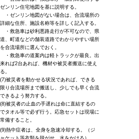
ゼンリン住宅地図を基に説明する。
・ゼンリン地図がない場合は、合流場所の
詳細な住所、施設名称等を詳しく記入する。
・救急車は砂利悪路走行が不可なので、県
道、町道などの舗装道路でわかりやすい場所
を合流場所に選んでおく。
・救急車の道案内は軽トラックが最良。出
来れば2台あれば、機材や被災者搬送に使え
る。
(7)被災者を動かせる状況であれば、できる
限り合流場所まで搬送し、少しでも早く合流
できるよう努力する。
(8)被災者の止血の手遅れは命に直結するの
でタオル等で必ず行う。応急セットは現場に
常備すること。
(9)熱中症者は、全身を急速冷却する。（ジ
ャケット等衣類を脱がせ、水をかける）