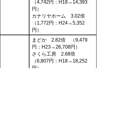
（4,742円：H18→14,393
円）
カナリヤホーム 3.02倍
（1,772円：H24→5,352
円）
まどか 2.82倍 （9,479
円：H23→26,708円）
さくら工房 2.68倍
（6,807円：H18→18,252
円）
お菓子屋くれぱす 2.53
倍 （10,249円：
H18→25,886円）
若ざくらふれあい作業所
2.50倍 （6,682円：
H18→16,722円）
ＮＰＯ法人サポートイル
カ 2.48倍 （7,500円：
H22→18,579円）