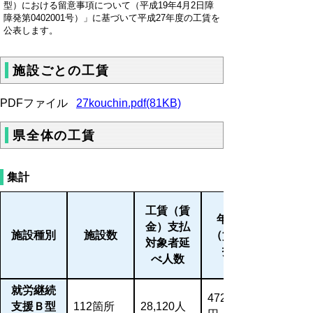
型）における留意事項について（平成19年4月2日障
障発第0402001号）」に基づいて平成27年度の工賃を
公表します。
施設ごとの工賃
PDFファイル
27kouchin.pdf(81KB)
県全体の工賃
集計
工賃（賃
年間工賃
金）支払
施設種別
施設数
（賃金）支
対象者延
払総額
べ人数
就労継続
472,704,582
支援Ｂ型
112箇所
28,120人