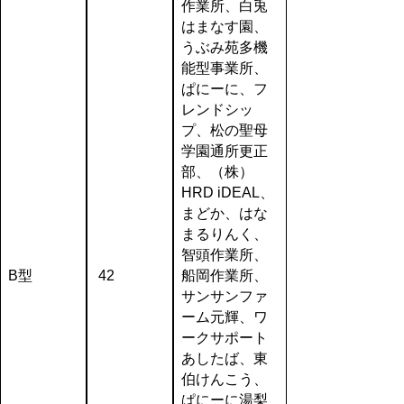
作業所、白兎
はまなす園、
うぶみ苑多機
能型事業所、
ぱにーに、フ
レンドシッ
プ、松の聖母
学園通所更正
部、（株）
HRD iDEAL、
まどか、はな
まるりんく、
智頭作業所、
B型
42
船岡作業所、
サンサンファ
ーム元輝、ワ
ークサポート
あしたば、東
伯けんこう、
ぱにーに湯梨