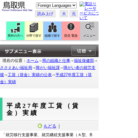
こ
の
ペ
読み上げ
大
元
ー
ジ
を
翻
訳
県外の方へ
分野で探す
組織で探す
防災 緊急
メニュー
す
る
現在の位置：
ホーム
県の組織と仕事
福祉保健部
ささえあい福祉局
障がい福祉課
障がい者の就労支
援
工賃（賃金）実績の公表
平成27年度工賃（賃
金）実績
平成27年度工賃（賃
金）実績
もどる
｜
「就労移行支援事業、就労継続支援事業（Ａ型、B