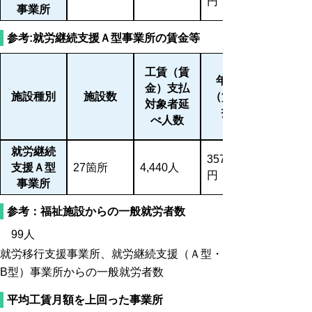
円
事業所
参考:就労継続支援Ａ型事業所の賃金等
工賃（賃
年間工賃
金）支払
施設種別
施設数
（賃金）支
対象者延
払総額
べ人数
就労継続
357,547,765
支援Ａ型
27箇所
4,440人
円
事業所
参考：福祉施設からの一般就労者数
99人
就労移行支援事業所、就労継続支援（Ａ型・
B型）事業所からの一般就労者数
平均工賃月額を上回った事業所