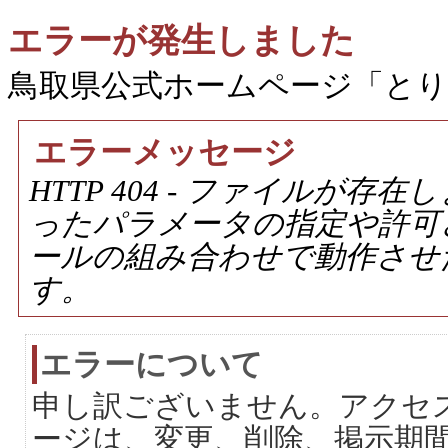
エラーが発生しました
鳥取県公式ホームページ「と
エラーメッセージ
HTTP 404 - ファイルが
ったパラメータの指定や許可
ールの組み合わせで動作させ
す。
エラーについて
申し訳ございません。アクセ
ージは、変更、削除、掲示期