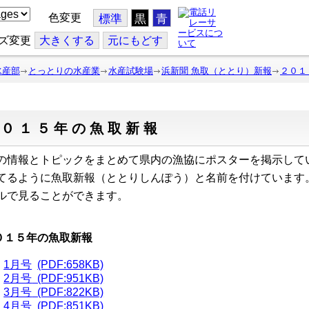
色変更
標準
黒
青
ズ変更
大
きくする
元
にもどす
水産部
とっとりの水産業
水産試験場
浜新聞 魚取（ととり）新報
２０１
２０１５年の魚取新報
の情報とトピックをまとめて県内の漁協にポスターを掲示して
てるように魚取新報（ととりしんぽう）と名前を付けています
ルで見ることができます。
０１５年の魚取新報
1月号
(PDF:658KB)
2月号
(PDF:951KB)
3月号
(PDF:822KB)
4月号
(PDF:851KB)