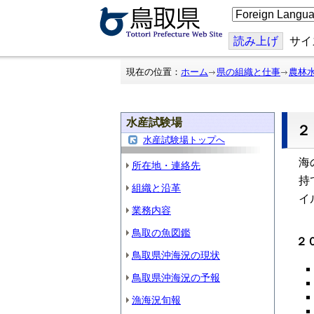
こ
の
ペ
ー
読み上げ
サイ
ジ
を
翻
現在の位置：
ホーム
県の組織と仕事
農林
訳
す
る
水産試験場
水産試験場トップへ
海
所在地・連絡先
持
組織と沿革
イ
業務内容
鳥取の魚図鑑
２
鳥取県沖海況の現状
鳥取県沖海況の予報
漁海況旬報