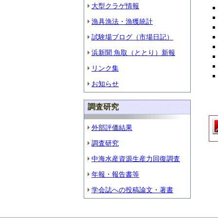
大型クラゲ情報
漁具漁法・漁獲統計
試験場ブログ（市場日記）
浜新聞 魚取（ととり）新報
リンク集
お知らせ
調査研究
外部評価結果
調査研究
中海水産資源生産力回復調査
年報・報告書等
学会誌への投稿論文・著書