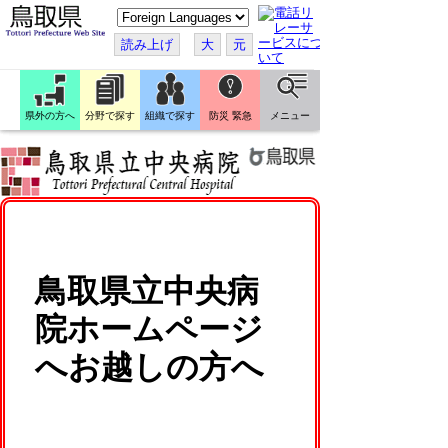
こ
の
ペ
読み上げ
大
元
ー
ジ
を
翻
訳
県外の方へ
分野で探す
組織で探す
防災 緊急
メニュー
す
る
鳥取県立中央病
院ホームページ
へお越しの方へ