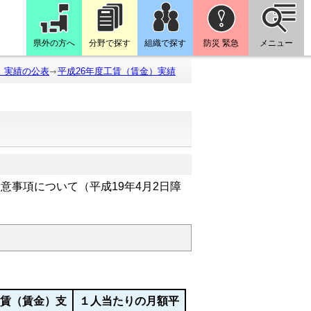
県外の方へ
分野で探す
組織で探す
防災 緊急
メニュー
）実績の公表
平成26年度工賃（賃金）実績
意事項について（平成19年4月2日障
。
工賃（賃金）支
１人当たりの月額平