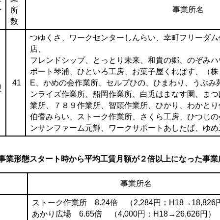
事業所名
分
所
数
つゆくさ、ワークセンターしんらい、幸町フリーダム
店、
フレンドシップ、とっとり未来、和貴の郷、のぞみハ
ポート琴浦、ひといろ工房、お菓子屋くれぱす、（株）HRD
41
E、かめの会作業所、セルプひの、ひまわり、うぶみ
型
ンライズ作業所、船岡作業所、白兎はまなす園、まつ
業所、７８９作業所、智頭作業所、ひかり、わかとり
伯耆みらい、ストーク作業所、さくら工房、ひつじの
ンサンファーム元輝、ワークサポートあしたば、ゆめ
事業形態スタート時から平均工賃月額が２倍以上になった事業
事業所名
ストーク作業所 8.24倍 （2,284円：H18→18,826
あかり広場 6.65倍 （4,000円：H18→26,626円）