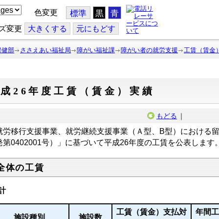
色変更
標準
黒
青
ズ変更
大
きくする
元
にもどす
保健部
ささえあい福祉局
障がい福祉課
障がい者の就労支援
工賃（賃金
成26年度工賃（賃金）実績
もどる
｜
就労移行支援事業、就労継続支援事業（Ａ型、B型）における留
発第0402001号）」に基づいて平成26年度の工賃を公表します
全体の工賃
計
工賃（賃金）支払対
年間
施設種別
施設数