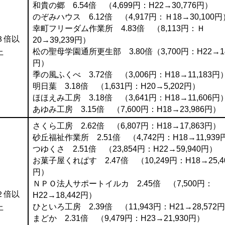
和貴の郷 6.54倍 （4,699円：H22→30,776円）
のぞみハウス 6.12倍 （4,917円：Ｈ18→30,100円
幸町フリーダム作業所 4.83倍 （8,113円：Ｈ
３倍以
20→39,239円）
松の聖母学園通所更生部 3.80倍（3,700円：H22→14
上
円）
季の風ふくべ 3.72倍 （3,006円：H18→11,183円
明日葉 3.18倍 （1,631円：H20→5,202円）
ほほえみ工房 3.18倍 （3,641円：H18→11,606円
あゆみ工房 3.15倍 （7,600円：H18→23,986円）
さくら工房 2.62倍 （6,807円：H18→17,863円）
砂丘福祉作業所 2.51倍 （4,742円：H18→11,939
つゆくさ 2.51倍 （23,854円：H22→59,940円）
お菓子屋くれぱす 2.47倍 （10,249円：H18→25,4
円）
ＮＰＯ法人サポートイルカ 2.45倍 （7,500円：
２倍以
H22→18,442円）
ひといろ工房 2.39倍 （11,943円：H21→28,572
上
まどか 2.31倍 （9,479円：H23→21,930円）