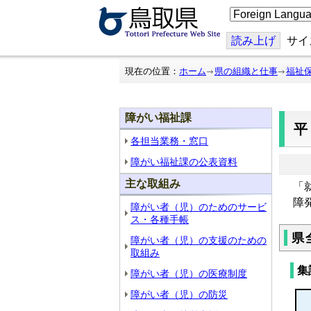
こ
の
ペ
ー
読み上げ
サイ
ジ
を
翻
現在の位置：
ホーム
県の組織と仕事
福祉
訳
す
る
障がい福祉課
平
各担当業務・窓口
障がい福祉課の公表資料
主な取組み
「
障
障がい者（児）のためのサービ
ス・各種手帳
県
障がい者（児）の支援のための
取組み
集
障がい者（児）の医療制度
障がい者（児）の防災