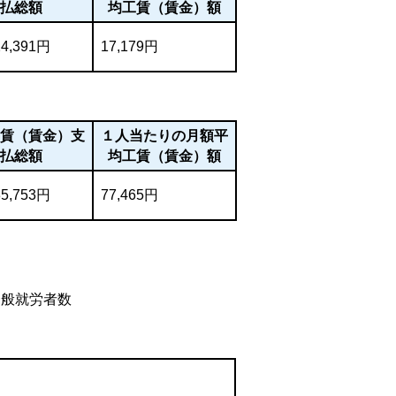
払総額
均工賃（賃金）額
24,391円
17,179円
工賃（賃金）支
１人当たりの月額平
払総額
均工賃（賃金）額
35,753円
77,465円
一般就労者数