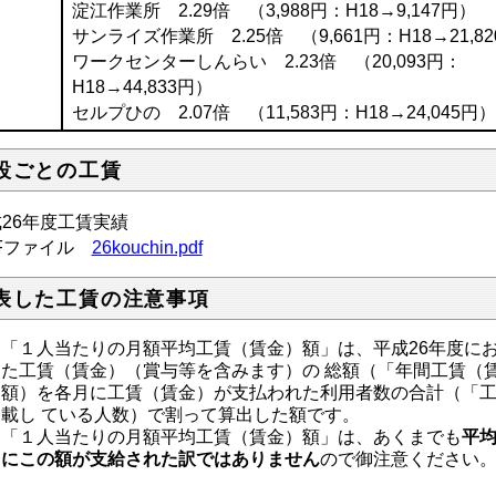
淀江作業所 2.29倍 （3,988円：H18→9,147円）
サンライズ作業所 2.25倍 （9,661円：H18→21,8
ワークセンターしんらい 2.23倍 （20,093円：
H18→44,833円）
セルプひの 2.07倍 （11,583円：H18→24,045円
設ごとの工賃
26年度工賃実績
DFファイル
26kouchin.pdf
表した工賃の注意事項
「１人当たりの月額平均工賃（賃金）額」は、平成26年度に
た工賃（賃金）（賞与等を含みます）の 総額（「年間工賃（
額）を各月に工賃（賃金）が支払われた利用者数の合計（「
載し ている人数）で割って算出した額です。
「１人当たりの月額平均工賃（賃金）額」は、あくまでも
平
にこの額が支給された訳ではありません
ので御注意ください