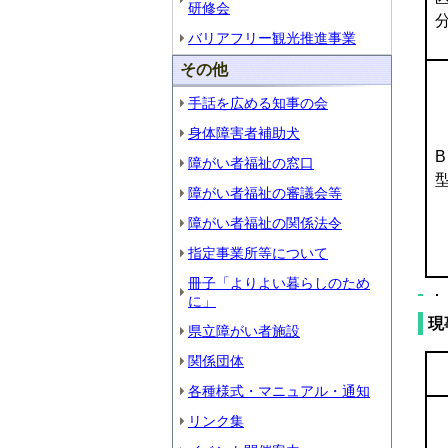
研修会
バリアフリー観光推進事業
その他
手話を広める知事の会
身体障害者補助犬
B
障がい者福祉の窓口
障がい者福祉の審議会等
障がい者福祉の関係法令
指定事業所等について
冊子「よりよい暮らしのため
に」
現
県立障がい者施設
関係団体
各種様式・マニュアル・通知
リンク集