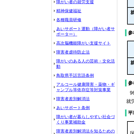
障がい者の就労支援
精神保健福祉
各種職員研修
あいサポート運動（障がい者サ
参
ポーター）
高次脳機能障がい支援サイト
障害者虐待防止法
障がいのある人の芸術・文化活
動
鳥取県手話言語条例
参
アルコール健康障害・薬物・ギ
ャンブル等依存症等対策事業
9
障害者差別解消法
就
あいサポート条例
平
障がい者が暮らしやすい社会づ
くり事業補助金
障害者差別解消法を知るための