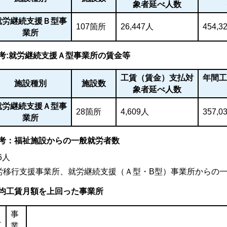
象者延べ人数
就労継続支援Ｂ型事
107箇所
26,447人
454,3
業所
考:就労継続支援Ａ型事業所の賃金等
工賃（賃金）支払対
年間
施設種別
施設数
象者延べ人数
就労継続支援Ａ型事
28箇所
4,609人
357,0
業所
考：福祉施設からの一般就労者数
6人
労移行支援事業所、就労継続支援（Ａ型・B型）事業所からの
均工賃月額を上回った事業所
事
区
業