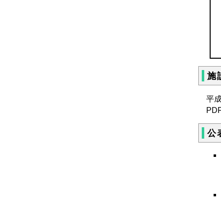
施
平成
P
公