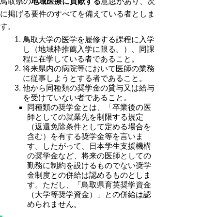
鳥取県の
地域医療に貢献する
意思があり、次
に掲げる要件のすべてを備えている者としま
す。
鳥取大学の医学を履修する課程に入学
し（地域枠推薦入学に限る。）、同課
程に在学している者であること。
将来県内の病院等において医師の業務
に従事しようとする者であること。
他から同種類の奨学金の貸与又は給与
を受けていない者であること。
同種類の奨学金とは、「卒業後の医
師としての就業先を制限する規定
（返還免除条件として定める場合を
含む）を有する奨学金等を言いま
す。したがって、日本学生支援機構
の奨学金など、将来の医師としての
勤務に制約を設けるものでない奨学
金制度との併給は認めるものとしま
す。ただし、「鳥取県育英奨学資金
（大学等奨学資金）」との併給は認
められません。