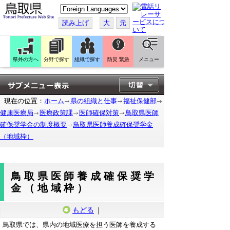
こ
の
ペ
読み上げ
大
元
ー
ジ
を
翻
訳
県外の方へ
分野で探す
組織で探す
防災 緊急
メニュー
す
る
現在の位置：
ホーム
県の組織と仕事
福祉保健部
健康医療局
医療政策課
医師確保対策
鳥取県医師
確保奨学金の制度概要
鳥取県医師養成確保奨学金
（地域枠）
鳥取県医師養成確保奨学
金（地域枠）
もどる
｜
鳥取県では、県内の地域医療を担う医師を養成する