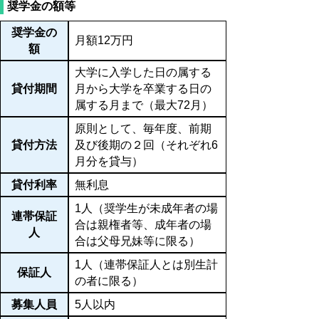
奨学金の額等
奨学金の
月額12万円
額
大学に入学した日の属する
貸付期間
月から大学を卒業する日の
属する月まで（最大72月）
原則として、毎年度、前期
貸付方法
及び後期の２回（それぞれ6
月分を貸与）
貸付利率
無利息
1人（奨学生が未成年者の場
連帯保証
合は親権者等、成年者の場
人
合は父母兄妹等に限る）
1人（連帯保証人とは別生計
保証人
の者に限る）
募集人員
5人以内