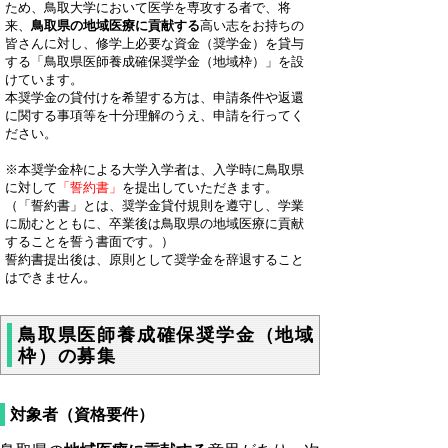
ため、鳥取大学において医学を専攻する者で、将
来、
鳥取県の地域医療に貢献する
高い志をお持ちの
皆さんに対し、修学上必要な資金（奨学金）を貸与
する「鳥取県医師養成確保奨学金（地域枠）」を設
けています。
本奨学金の貸付けを希望する方は、申請条件や返還
に関する事項等を十分理解のうえ、申請を行ってく
ださい。
※本奨学金枠による大学入学者は、入学時に鳥取県
に対して
「誓約書」
を提出していただきます。
（「誓約書」とは、奨学金貸付規則を遵守し、学業
に励むとともに、卒業後は鳥取県の地域医療に貢献
することを誓う書面です。）
誓約書提出後は、原則として奨学金を辞退すること
はできません。
鳥取県医師養成確保奨学金（地域
枠）の募集
対象者（資格要件）