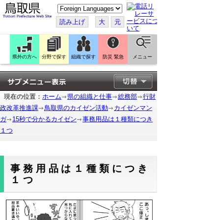
こ
の
ペ
読み上げ
大
元
ー
ジ
を
翻
訳
県外の方へ
分野で探す
組織で探す
防災 緊急
メニュー
す
る
現在の位置：
ホーム
県の組織と仕事
総務部
行財
政改革推進課
鳥取県のカイゼン活動
カイゼンマン
ガ
15秒で分かるカイゼン
事務用品は１種類につき
１つ
事務用品は１種類につき
１つ