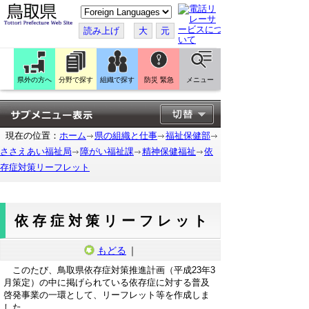
こ
の
ペ
読み上げ
大
元
ー
ジ
を
翻
訳
県外の方へ
分野で探す
組織で探す
防災 緊急
メニュー
す
る
現在の位置：
ホーム
県の組織と仕事
福祉保健部
ささえあい福祉局
障がい福祉課
精神保健福祉
依
存症対策リーフレット
依存症対策リーフレット
もどる
｜
このたび、鳥取県依存症対策推進計画（平成23年3
月策定）の中に掲げられている依存症に対する普及
啓発事業の一環として、リーフレット等を作成しま
した。