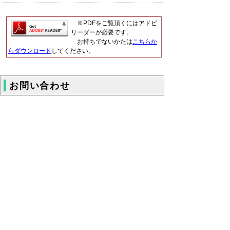
※PDFをご覧頂くにはアドビ
リーダーが必要です。
お持ちでないかたは
こちらか
らダウンロード
してください。
お問い合わせ
福祉保健部ささえあい福祉局障がい福祉
課 精神保健担当
電話 0857-26-7862
ファクシミリ 0857-26-8136
▲ページ上部に戻る
と
個人情報保護
|
リンクについて
|
著作権に
り
ついて
|
アクセシビリティ
ネ