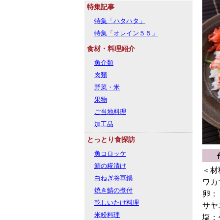
特集記事
特集「ハタハタ」
特集「オレイン５５」
食材・料理紹介
魚介類
肉類
野菜・米
果物
ご当地料理
加工品
とっとり食探訪
魚コロッケ
鯖の糀漬け
＜材
白ねぎ将軍鍋
ワカ
焼き鯖の煮付
卵：
乾しいたけ料理
サヤ
米粉料理
塩：