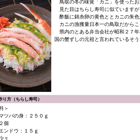
鳥取の冬の味覚「カニ」を使ったお
見た目はちらし寿司に似ていますが
酢飯に錦糸卵の黄色ととカニの朱色
カニの漁獲量日本一の鳥取だからこ
県内のとある弁当会社が昭和２７年
国の蟹ずしの元祖と言われているそう
作り方（ちらし寿司）
料＞
マツバの身：２５０ｇ
２個
エンドウ：１５ｇ
少々