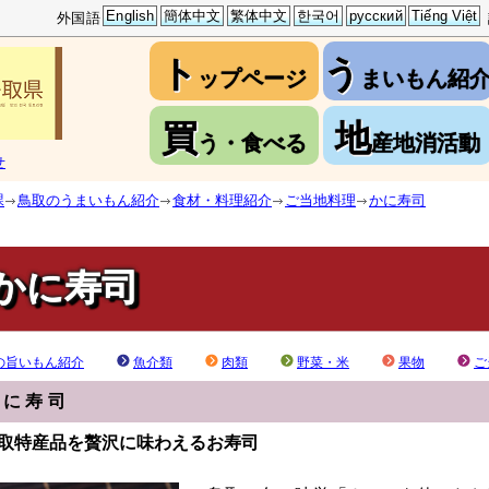
English
簡体中文
繁体中文
한국어
русский
Tiếng Việt
外国語
ト
う
ップページ
まいもん紹
買
地
う・食べる
産地消活動
せ
課
鳥取のうまいもん紹介
食材・料理紹介
ご当地料理
かに寿司
かに寿司
の旨いもん紹介
魚介類
肉類
野菜・米
果物
ご
かに寿司
取特産品を贅沢に味わえるお寿司