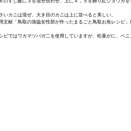
６のすし飯に３を混ぜ合わせ、上に４，５を飾り紅ショウガを
さいカニは混ぜ、大き目のカニは上に並べると美しい。
用文献「鳥取の漁協女性部が作ったまるごと鳥取お魚レシピ」
シピではワカマツバガ二を使用していますが、松葉がに、ベニ