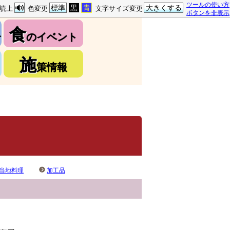
ツールの使い方
標準
黒
青
大きくする
読上
色変更
文字サイズ変更
ボタンを非表示
食
介
のイベント
施
策情報
当地料理
加工品