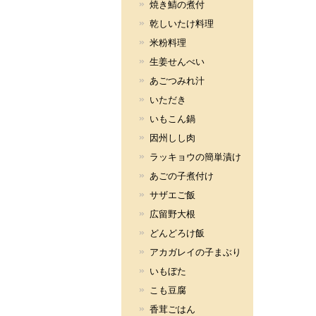
焼き鯖の煮付
乾しいたけ料理
米粉料理
生姜せんべい
あごつみれ汁
いただき
いもこん鍋
因州しし肉
ラッキョウの簡単漬け
あごの子煮付け
サザエご飯
広留野大根
どんどろけ飯
アカガレイの子まぶり
いもぼた
こも豆腐
香茸ごはん