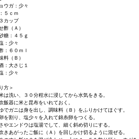
ョウガ：少々
：５ｃｍ
３カップ
せ酢（Ａ）
糖：４５ｇ
：少々
：６０ｍｌ
味料（Ｂ）
：大さじ１
：少々
り方＞
米は洗い、３０分程水に浸してから水気をきる。
炊飯器に米と昆布をいれておく。
ゆでガニは身を出し、調味料（Ｂ）をふりかけてほぐす。
卵を割り、塩少々を入れて錦糸卵をつくる。
さやエンドウは塩湯でして、細く斜め切りにする。
炊きあがったご飯に（Ａ）を回しかけ切るように混ぜる。