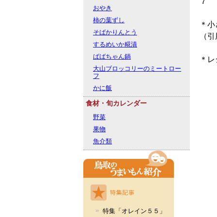
７ 
おやき
柿の葉ずし
＊小
そばかりんとう
（引
するめいか糀漬
ばばちゃん鍋
＊レ
大山ブロッコリーのミートロー
フ
かに飯
食材・旬カレンダー
野菜
果物
魚介類
特集「オレイン５５」