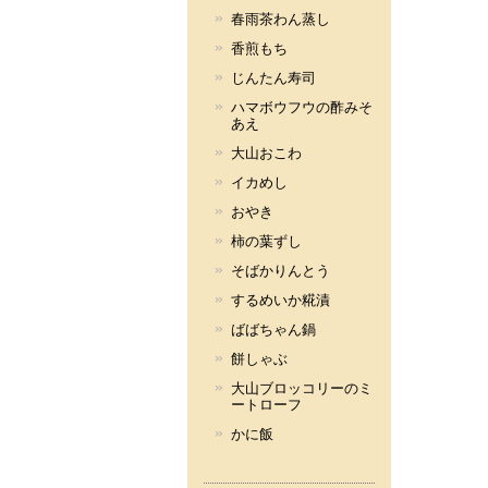
春雨茶わん蒸し
香煎もち
じんたん寿司
ハマボウフウの酢みそ
あえ
大山おこわ
イカめし
おやき
柿の葉ずし
そばかりんとう
するめいか糀漬
ばばちゃん鍋
餅しゃぶ
大山ブロッコリーのミ
ートローフ
かに飯