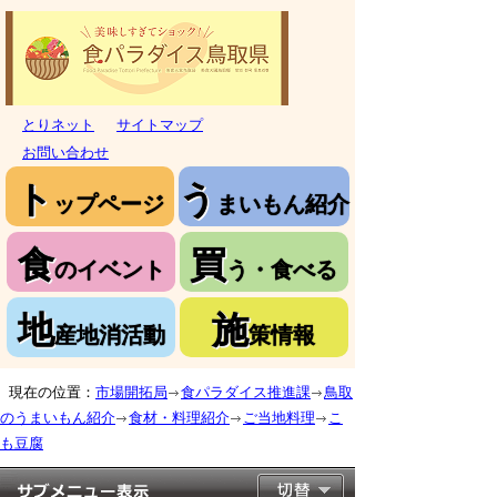
とりネット
サイトマップ
お問い合わせ
ト
う
ップページ
まいもん紹介
食
買
のイベント
う・食べる
地
施
産地消活動
策情報
現在の位置：
市場開拓局
食パラダイス推進課
鳥取
のうまいもん紹介
食材・料理紹介
ご当地料理
こ
も豆腐