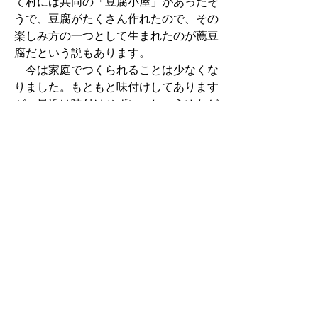
て村には共同の「豆腐小屋」があったそ
うで、豆腐がたくさん作れたので、その
楽しみ方の一つとして生まれたのが薦豆
腐だという説もあります。
今は家庭でつくられることは少なくな
りました。もともと味付けしてあります
が、最近は味付けせずに、しょうゆなど
をつけて食べたり、行事やもてなしの場
で、汁の実に使うことも多いそう。
▲ページ上部に戻る
と
個人情報保護
|
リンクについて
|
著作権に
り
ついて
|
アクセシビリティ
ネ
鳥取県商工労働部兼 農林水
ッ
産部市場開拓局
住所 〒680-8570
ト
鳥取県鳥取市東町1丁目220
食パラダイス推進課 電話
へ
0857-26-7834
ファク