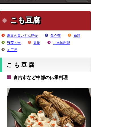
こも豆腐
鳥取の旨いもん紹介
魚介類
肉類
野菜・米
果物
ご当地料理
加工品
こも豆腐
倉吉市など中部の伝承料理