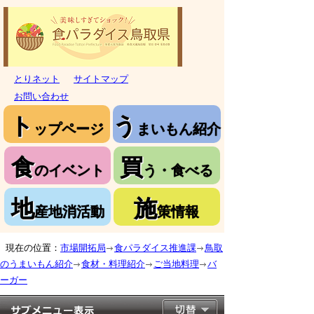
とりネット
サイトマップ
お問い合わせ
ト
う
ップページ
まいもん紹介
食
買
のイベント
う・食べる
地
施
産地消活動
策情報
現在の位置：
市場開拓局
食パラダイス推進課
鳥取
のうまいもん紹介
食材・料理紹介
ご当地料理
バ
ーガー