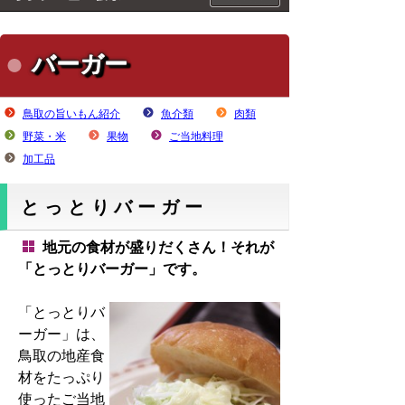
バーガー
鳥取の旨いもん紹介
魚介類
肉類
野菜・米
果物
ご当地料理
加工品
とっとりバーガー
地元の食材が盛りだくさん！それが
「とっとりバーガー」です。
「とっとりバ
ーガー」は、
鳥取の地産食
材をたっぷり
使ったご当地