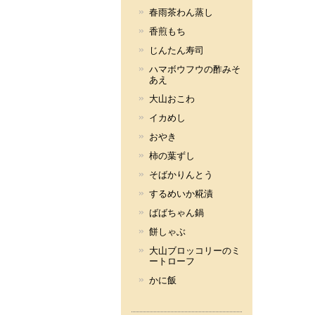
春雨茶わん蒸し
香煎もち
じんたん寿司
ハマボウフウの酢みそ
あえ
大山おこわ
イカめし
おやき
柿の葉ずし
そばかりんとう
するめいか糀漬
ばばちゃん鍋
餅しゃぶ
大山ブロッコリーのミ
ートローフ
かに飯