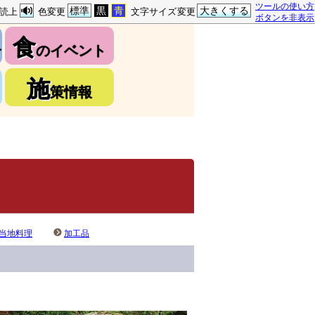
ツールの使い方
標準
黒
青
大きくする
読上
色変更
文字サイズ変更
ボタンを非表示
食
介
のイベント
施
策情報
当地料理
加工品