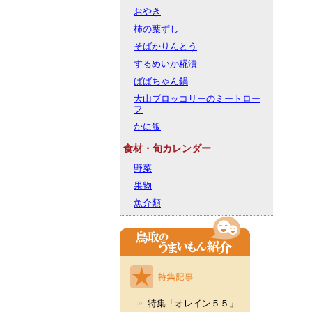
おやき
柿の葉ずし
そばかりんとう
するめいか糀漬
ばばちゃん鍋
大山ブロッコリーのミートロー
フ
かに飯
食材・旬カレンダー
野菜
果物
魚介類
特集「オレイン５５」