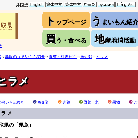
English
簡体中文
繁体中文
한국어
русский
Tiếng Việt
外国語
ト
う
ップページ
まいもん紹
買
地
う・食べる
産地消活動
せ
課
鳥取のうまいもん紹介
食材・料理紹介
魚介類
ヒラメ
ヒラメ
の旨いもん紹介
魚介類
肉類
野菜・米
果物
ご
ヒラメ
取県の「県魚」