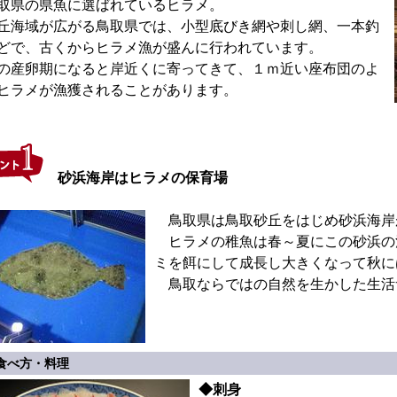
県の県魚に選ばれているヒラメ。
海域が広がる鳥取県では、小型底びき網や刺し網、一本釣
どで、古くからヒラメ漁が盛んに行われています。
産卵期になると岸近くに寄ってきて、１ｍ近い座布団のよ
ヒラメが漁獲されることがあります。
砂浜海岸はヒラメの保育場
鳥取県は鳥取砂丘をはじめ砂浜海岸
ヒラメの稚魚は春～夏にこの砂浜の
ミを餌にして成長し大きくなって秋に
鳥取ならではの自然を生かした生活
食べ方・料理
◆刺身