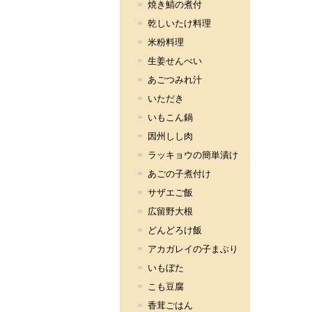
焼き鯖の煮付
乾しいたけ料理
米粉料理
生姜せんべい
あごつみれ汁
いただき
いもこん鍋
因州しし肉
ラッキョウの簡単漬け
あごの子煮付け
サザエご飯
広留野大根
どんどろけ飯
アカガレイの子まぶり
いもぼた
こも豆腐
香茸ごはん