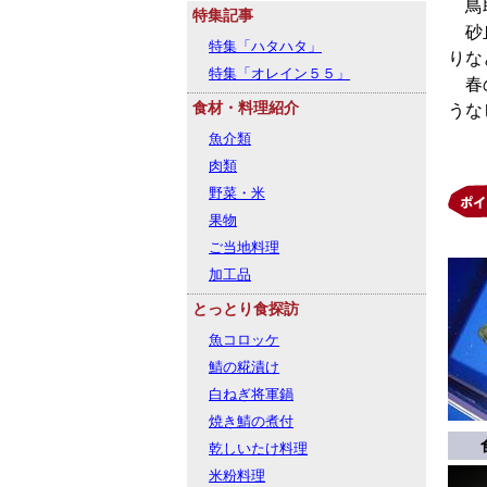
鳥取
特集記事
砂丘
特集「ハタハタ」
りな
特集「オレイン５５」
春の
食材・料理紹介
うな
魚介類
肉類
野菜・米
果物
ご当地料理
加工品
とっとり食探訪
魚コロッケ
鯖の糀漬け
白ねぎ将軍鍋
焼き鯖の煮付
乾しいたけ料理
米粉料理