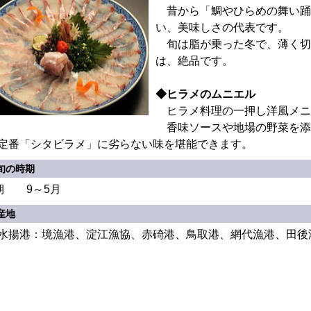
昔から「鯛やひらめの舞い踊
い、美味しさの代表です。
旬は脂が乗った冬で、薄く切
は、絶品です。
◆ヒラメのムニエル
ヒラメ料理の一押し洋風メニ
香味ソースや地場の野菜を添
定番「シタビラメ」に劣らない味を堪能できます。
旬の時期
期 9～5月
産地
水揚港：境漁港、淀江漁協、赤碕港、鳥取港、網代漁港、田後