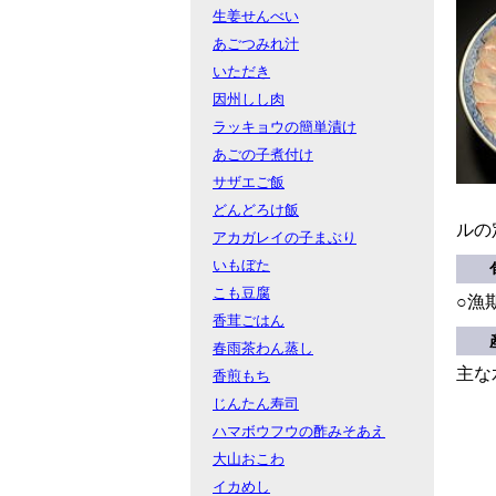
生姜せんべい
あごつみれ汁
いただき
因州しし肉
ラッキョウの簡単漬け
あごの子煮付け
サザエご飯
どんどろけ飯
ルの
アカガレイの子まぶり
いもぼた
こも豆腐
○漁
香茸ごはん
春雨茶わん蒸し
主な
香煎もち
じんたん寿司
ハマボウフウの酢みそあえ
大山おこわ
イカめし