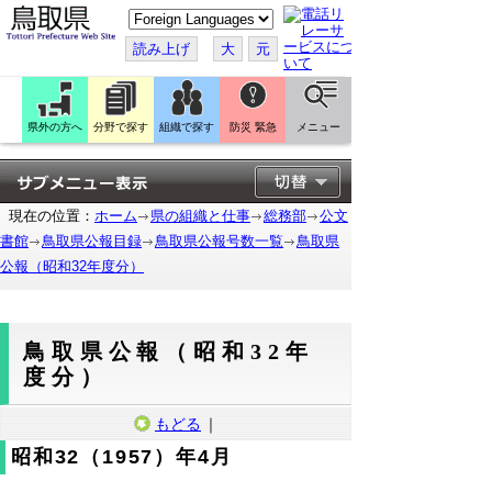
こ
の
ペ
読み上げ
大
元
ー
ジ
を
翻
訳
県外の方へ
分野で探す
組織で探す
防災 緊急
メニュー
す
る
現在の位置：
ホーム
県の組織と仕事
総務部
公文
書館
鳥取県公報目録
鳥取県公報号数一覧
鳥取県
公報（昭和32年度分）
鳥取県公報（昭和32年
度分）
もどる
｜
昭和32（1957）年4月