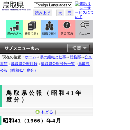
こ
の
ペ
読み上げ
大
元
ー
ジ
を
翻
訳
県外の方へ
分野で探す
組織で探す
防災 緊急
メニュー
す
る
現在の位置：
ホーム
県の組織と仕事
総務部
公文
書館
鳥取県公報目録
鳥取県公報号数一覧
鳥取県
公報（昭和41年度分）
鳥取県公報（昭和41年
度分）
もどる
｜
昭和41（1966）年4月