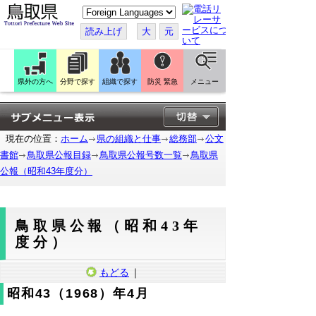
こ
の
ペ
読み上げ
大
元
ー
ジ
を
翻
訳
県外の方へ
分野で探す
組織で探す
防災 緊急
メニュー
す
る
現在の位置：
ホーム
県の組織と仕事
総務部
公文
書館
鳥取県公報目録
鳥取県公報号数一覧
鳥取県
公報（昭和43年度分）
鳥取県公報（昭和43年
度分）
もどる
｜
昭和43（1968）年4月