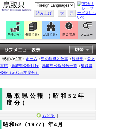
こ
の
ペ
読み上げ
大
元
ー
ジ
を
翻
訳
県外の方へ
分野で探す
組織で探す
防災 緊急
メニュー
す
る
現在の位置：
ホーム
県の組織と仕事
総務部
公文
書館
鳥取県公報目録
鳥取県公報号数一覧
鳥取県
公報（昭和52年度分）
鳥取県公報（昭和52年
度分）
もどる
｜
昭和52（1977）年4月