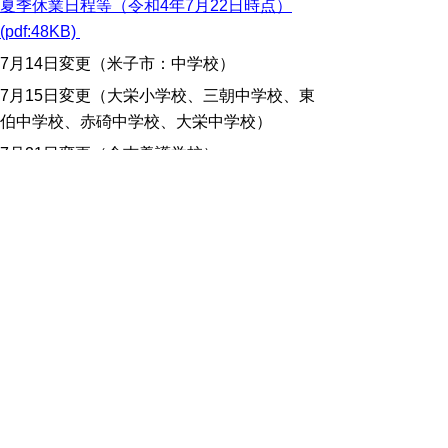
夏季休業日程等（令和4年7月22日時点）
(pdf:48KB)
7月14日変更（米子市：中学校）
7月15日変更（大栄小学校、三朝中学校、東
伯中学校、赤碕中学校、大栄中学校）
7月21日変更（倉吉養護学校）
7月22日変更（渡小学校、余子小学校、羽合
小学校、伯耆町立小学校４校、
八頭高等学校、倉吉東高等学校（定時制））
始業式・入学式日程等
第1学期（前期）始業式、入学式日程等を掲
載しました。
始業式・入学式日程等（令和４年２月１日時
点） (pdf:44KB)