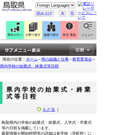
こ
の
ペ
読み上げ
大
元
ー
ジ
を
翻
訳
県外の方へ
分野で探す
組織で探す
防災 緊急
メニュー
す
る
現在の位置：
ホーム
県の組織と仕事
教育委員会
県内学校の始業式・終業式等日程
県内学校の始業式・終業
式等日程
もどる
｜
鳥取県内の学校の始業式・終業式、入学式・卒業式
等の日程を掲載しています。
最新情報や開始時間等の詳細は各学校（市町村）に