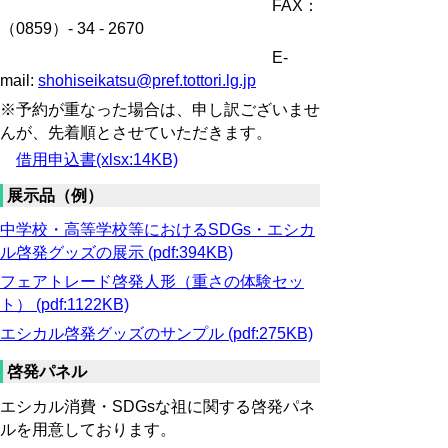
FAX：
（0859）‐ 34 ‐ 2670
E-
mail:
shohiseikatsu@pref.tottori.lg.jp
※予約が重なった場合は、申し訳ございませ
んが、先着順とさせていただきます。
借用申込書(xlsx:14KB)
展示品（例）
中学校・高等学校等におけるSDGs・エシカ
ル啓発グッズの展示 (pdf:394KB)
フェアトレード啓発人形（重さの体験セッ
ト） (pdf:1122KB)
エシカル啓発グッズのサンプル (pdf:275KB)
啓発パネル
エシカル消費・SDGsな祖に関する啓発パネ
ルを用意しております。