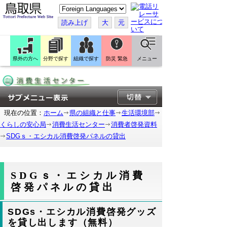
こ
の
ペ
読み上げ
大
元
ー
ジ
を
翻
訳
県外の方へ
分野で探す
組織で探す
防災 緊急
メニュー
す
る
現在の位置：
ホーム
県の組織と仕事
生活環境部
くらしの安心局
消費生活センター
消費者啓発資料
SDGｓ・エシカル消費啓発パネルの貸出
SDGｓ・エシカル消費
啓発パネルの貸出
SDGs・エシカル消費啓発グッズ
を貸し出します（無料）