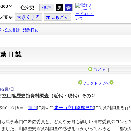
色変更
標準
黒
青
ズ変更
大
きくする
元
にもどす
部
公文書館
活動日誌
活動日誌
もどる
｜
ブログトップへ
3年2月7日
市立山陰歴史館資料調査（近代・現代）その２
25年2月6日、
前回
に続いて
米子市立山陰歴史館
にて資料調査を行
も兵事専門の岩佐委員と、どんな分野も詳しい田村委員のコンビ
りました。山陰歴史館資料調査の感想をうかがってみると…「郡役