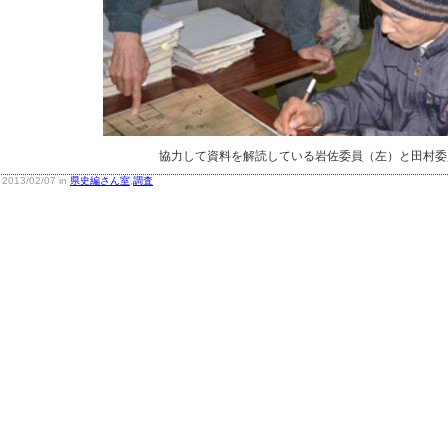
協力して資料を解読している岩佐委員（左）と田村委
2013/02/07 in
県史編さん室
,
調査