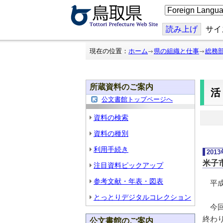
こ
の
ペ
ー
読み上げ
サイ
ジ
を
翻
現在の位置：
ホーム
県の組織と仕事
総務
訳
す
る
所蔵資料のご案内
公文書館トップページへ
資料の検索
資料の種別
利用手続き
201
米子
注目資料ピックアップ
参考文献・年表・図表
平成
とっとりデジタルコレクション
今回
終わ
公文書館のご案内