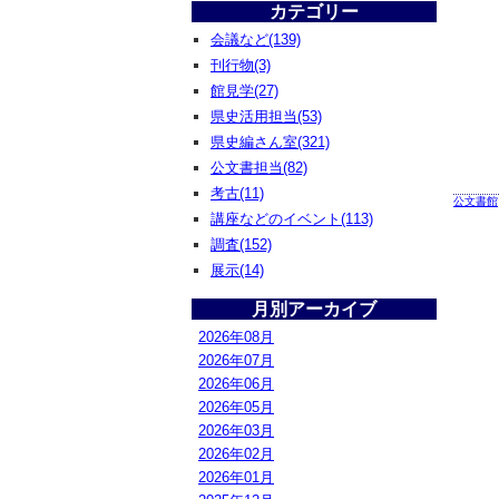
カテゴリー
会議など(139)
刊行物(3)
館見学(27)
県史活用担当(53)
県史編さん室(321)
公文書担当(82)
考古(11)
公文書館
講座などのイベント(113)
調査(152)
展示(14)
月別アーカイブ
2026年08月
2026年07月
2026年06月
2026年05月
2026年03月
2026年02月
2026年01月