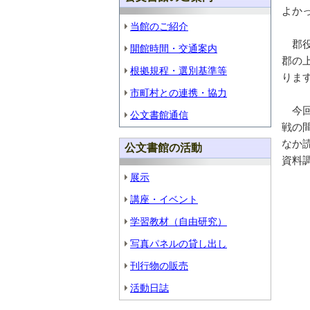
よか
当館のご紹介
郡役
開館時間・交通案内
郡の
根拠規程・選別基準等
りま
市町村との連携・協力
今回
公文書館通信
戦の
なか
公文書館の活動
資料
展示
講座・イベント
学習教材（自由研究）
写真パネルの貸し出し
刊行物の販売
活動日誌