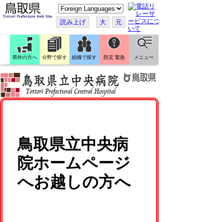
こ
の
ペ
読み上げ
大
元
ー
ジ
を
翻
訳
県外の方へ
分野で探す
組織で探す
防災 緊急
メニュー
す
る
鳥取県立中央病
院ホームページ
へお越しの方へ