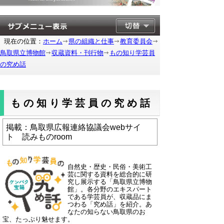
現在の位置：
ホーム
県の組織と仕事
教育委員会
鳥取県立博物館
収蔵資料・刊行物
もの知り学芸員
の究め話
もの知り学芸員の究め話
掲載：鳥取県広報連絡協議会webサイ
ト 読みものroom
自然史・歴史・民俗・美術工
芸に関する資料を総合的に研
究し展示する「鳥取県立博物
館」。各分野のエキスパート
である学芸員が、収蔵品にま
つわる「究め話」を紹介。あ
なたの知らない鳥取県のお
宝、たっぷり魅せます。