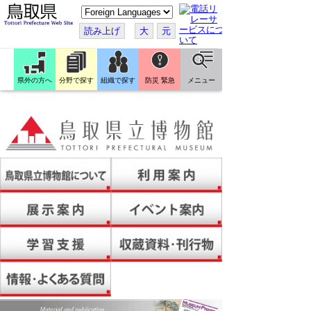
こ
の
ペ
読み上げ
大
元
ー
ジ
を
翻
訳
県外の方へ
分野で探す
組織で探す
防災 緊急
メニュー
す
る